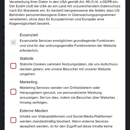
Verarbeitung Ihrer Daten in den USA gemäß Art. 49 (1) lit. a GDPR ein.
Der EuGH stuft die USA als ein Land mit unzureichendem Datenschutz
nach EU-Standards ein. Es besteht beispielsweise die Gefahr, dass US-
Behörden personenbezogene Daten in Überwachungsprogrammen
verarbeiten, ohne dass für Europäerinnen und Europäer eine
ALLES AUF EINEN BLICK
Klagemöglichkeit besteht.
Es folgt eine Liste der Service-Gruppen, für die eine Einwi
Essenziell
Ein unverzichtbarer Beitrag zur Bewältigung
Essenzielle Services ermöglichen grundlegende Funktionen
der modernen Arbeitswelt
und sind für das ordnungsgemäße Funktionieren der Website
erforderlich.
Coaching als Form der individuellen Beratung und
Statistik
Begleitung von Führungskräften ist mittlerweile in vielen
Statistik-Cookies sammeln Nutzungsdaten, die uns Aufschluss
Unternehmen etabliert. Coaching ist ein wertvoller
darüber geben, wie unsere Besucher mit unserer Website
umgehen.
Bestandteil der Führungsarbeit und findet in der Praxis in
Marketing
vielerlei Variationen statt. Im Personalbereich, in der
Marketing Services werden von Drittanbietern oder
Ausbildung und vor allem in den klassischen
Herausgebern genutzt, um personalisierte Werbung
Beratungsberufen ist Coaching nicht mehr wegzudenken.
anzuzeigen. Sie tun dies, indem sie Besucher über Websites
hinweg verfolgen.
Gerade in Zeiten der Digitalisierung sind Coaching-
Externe Medien
Instrumente wichtig. Sie helfen dabei, dich und deine
Inhalte von Videoplattformen und Social-Media-Plattformen
Mitarbeiter bei Veränderungsprozessen zu unterstützen.
werden standardmäßig blockiert. Wenn externe Services
Lerne in unserem IHK-Zertifikatslehrgang die Grundlagen
akzeptiert werden, ist für den Zugriff auf diese Inhalte keine