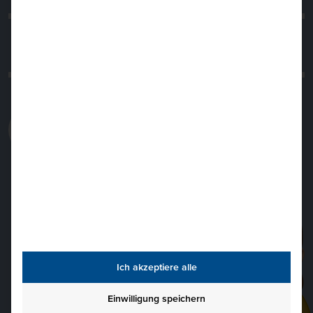
Abschluss | Welchen Abschluss erhalte
ich nach dem Kurs?
Autor(in): Franziska Höhr
Veröffentlicht: 19.11.2025
Bei
Fragen
einfach
fragen.
Ich akzeptiere alle
Einwilligung speichern