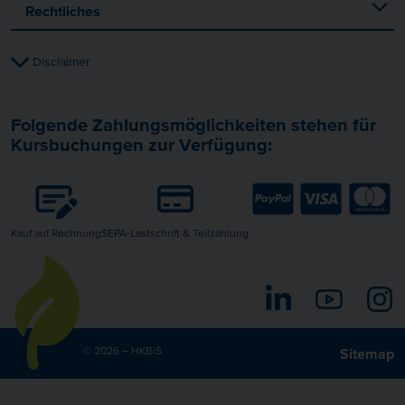
Rechtliches
Disclaimer
Folgende Zahlungsmöglichkeiten stehen für
Kursbuchungen zur Verfügung:
Kauf auf Rechnung
SEPA-Lastschrift & Teilzahlung
LinkedIn
YouTube
I
© 2026 – HKBiS
Sitemap