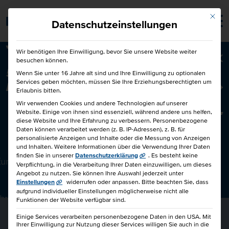
Mit die
Barrierefrei
Datenschutzeinstellungen
Wir benötigen Ihre Einwilligung, bevor Sie unsere Website weiter
besuchen können.
Ba
50€ für Dich und 50€ für einen
Wenn Sie unter 16 Jahre alt sind und Ihre Einwilligung zu optionalen
Services geben möchten, müssen Sie Ihre Erziehungsberechtigten um
Freund!
Freunde werben Freunde
Erlaubnis bitten.
Wir verwenden Cookies und andere Technologien auf unserer
Website. Einige von ihnen sind essenziell, während andere uns helfen,
diese Website und Ihre Erfahrung zu verbessern.
Personenbezogene
COACHINGKOMPETENZ FÜR FÜHRUNGSKRÄFTE UND
Daten können verarbeitet werden (z. B. IP-Adressen), z. B. für
personalisierte Anzeigen und Inhalte oder die Messung von Anzeigen
BERATER IHK
und Inhalten.
Weitere Informationen über die Verwendung Ihrer Daten
finden Sie in unserer
Datenschutzerklärung
.
Es besteht keine
stunden
Verpflichtung, in die Verarbeitung Ihrer Daten einzuwilligen, um dieses
Angebot zu nutzen.
Sie können Ihre Auswahl jederzeit unter
Einstellungen
widerrufen oder anpassen.
Bitte beachten Sie, dass
aufgrund individueller Einstellungen möglicherweise nicht alle
lehrgang
Funktionen der Website verfügbar sind.
Einige Services verarbeiten personenbezogene Daten in den USA. Mit
Ihrer Einwilligung zur Nutzung dieser Services willigen Sie auch in die