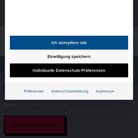
Ich akzeptiere alle
Einwilligung speichern
Individuelle Datenschutz-Präferenzen
DEIN DOZENT
Dennis Neumann
Präferenzen
Datenschutzerklärung
Impressum
Dozent bei der HKBiS Handelskammer Hamburg Bildungs-
Service gemeinnützige GmbH
Zum Dozenten Profil