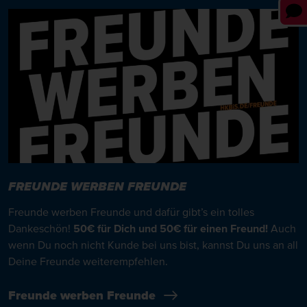
FREUNDE WERBEN FREUNDE
Freunde werben Freunde und dafür gibt’s ein tolles
Dankeschön!
50€ für Dich und 50€ für einen Freund!
Auch
wenn Du noch nicht Kunde bei uns bist, kannst Du uns an all
Deine Freunde weiterempfehlen.
Freunde werben Freunde