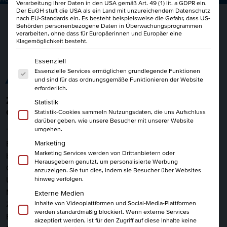
Verarbeitung Ihrer Daten in den USA gemäß Art. 49 (1) lit. a GDPR ein.
Der EuGH stuft die USA als ein Land mit unzureichendem Datenschutz
nach EU-Standards ein. Es besteht beispielsweise die Gefahr, dass US-
Behörden personenbezogene Daten in Überwachungsprogrammen
verarbeiten, ohne dass für Europäerinnen und Europäer eine
Klagemöglichkeit besteht.
Es folgt eine Liste der Service-Gruppen, für die eine Einwi
Essenziell
Essenzielle Services ermöglichen grundlegende Funktionen
ALLES AUF EINEN BLICK
und sind für das ordnungsgemäße Funktionieren der Website
erforderlich.
Zollwissen kompakt: Dein Einstieg in die Welt
Statistik
des Im- und Exports
Statistik-Cookies sammeln Nutzungsdaten, die uns Aufschluss
darüber geben, wie unsere Besucher mit unserer Website
umgehen.
Tritt ein in die Welt des Zolls mit unserem Einführungskurs.
Egal, ob Du neu, wiederkehrend oder ein Seiteneinsteiger
Marketing
Marketing Services werden von Drittanbietern oder
bist, in diesem Seminar erhältst Du kompaktes
Herausgebern genutzt, um personalisierte Werbung
Grundlagenwissen im Zollrecht. Wir geben Dir einen
anzuzeigen. Sie tun dies, indem sie Besucher über Websites
Überblick über das Außenwirtschafts- und
hinweg verfolgen.
Marktordnungsrecht sowie Einblicke in verschiedene
Externe Medien
Inhalte von Videoplattformen und Social-Media-Plattformen
Zollverfahren. Auch die zu beachtenden Verbote und
werden standardmäßig blockiert. Wenn externe Services
Beschränkungen bei der Einfuhr von Waren stehen im
akzeptiert werden, ist für den Zugriff auf diese Inhalte keine