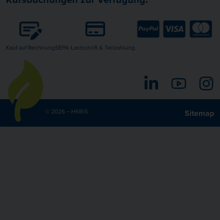
Kauf auf Rechnung
SEPA-Lastschrift & Teilzahlung
LinkedIn
YouTube
I
© 2026 – HKBiS
Sitemap