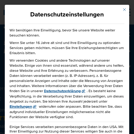
Mit die
Barrierefrei
Datenschutzeinstellungen
Wir benötigen Ihre Einwilligung, bevor Sie unsere Website weiter
besuchen können.
Ba
50€ für Dich und 50€ für einen
Wenn Sie unter 16 Jahre alt sind und Ihre Einwilligung zu optionalen
Services geben möchten, müssen Sie Ihre Erziehungsberechtigten um
Freund!
Freunde werben Freunde
Erlaubnis bitten.
Wir verwenden Cookies und andere Technologien auf unserer
Website. Einige von ihnen sind essenziell, während andere uns helfen,
diese Website und Ihre Erfahrung zu verbessern.
Personenbezogene
EINFÜHRUNGSKURS ZOLL
Daten können verarbeitet werden (z. B. IP-Adressen), z. B. für
personalisierte Anzeigen und Inhalte oder die Messung von Anzeigen
und Inhalten.
Weitere Informationen über die Verwendung Ihrer Daten
errichtsstunden
finden Sie in unserer
Datenschutzerklärung
.
Es besteht keine
Verpflichtung, in die Verarbeitung Ihrer Daten einzuwilligen, um dieses
€
Angebot zu nutzen.
Sie können Ihre Auswahl jederzeit unter
Einstellungen
widerrufen oder anpassen.
Bitte beachten Sie, dass
eminar
aufgrund individueller Einstellungen möglicherweise nicht alle
Funktionen der Website verfügbar sind.
aben diesen Kurs mit 4.7 von 5.0
Einige Services verarbeiten personenbezogene Daten in den USA. Mit
Ihrer Einwilligung zur Nutzung dieser Services willigen Sie auch in die
net) bewertet.