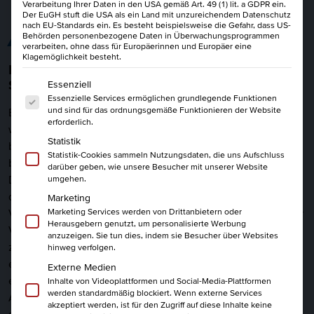
Verarbeitung Ihrer Daten in den USA gemäß Art. 49 (1) lit. a GDPR ein.
Der EuGH stuft die USA als ein Land mit unzureichendem Datenschutz
nach EU-Standards ein. Es besteht beispielsweise die Gefahr, dass US-
ALLES AUF EINEN BLICK
Behörden personenbezogene Daten in Überwachungsprogrammen
verarbeiten, ohne dass für Europäerinnen und Europäer eine
Klagemöglichkeit besteht.
Effektives Einkaufsmanagement: Der
Es folgt eine Liste der Service-Gruppen, für die eine Einwi
Schlüssel zum Unternehmenserfolg
Essenziell
Essenzielle Services ermöglichen grundlegende Funktionen
und sind für das ordnungsgemäße Funktionieren der Website
Ein erfolgreicher Einkauf ist der Grundstein für
erforderlich.
wirtschaftlichen Gewinn. Jeder eingesparte Euro im Einkauf
Statistik
bedeutet einen höheren Gewinn im Verkauf. Als Einkäufer
Statistik-Cookies sammeln Nutzungsdaten, die uns Aufschluss
bist Du daher von entscheidender Bedeutung für den Erfolg
darüber geben, wie unsere Besucher mit unserer Website
Deines Unternehmens. Deine täglichen Verhandlungen sind
umgehen.
das Herzstück dieses Erfolgs. In unserem
Marketing
Verhandlungstraining lernst Du die Tricks und Techniken der
Marketing Services werden von Drittanbietern oder
Herausgebern genutzt, um personalisierte Werbung
Verkäufer kennen, die zu Preissteigerungen führen. Wir
anzuzeigen. Sie tun dies, indem sie Besucher über Websites
zeigen Dir, wie Du diese Verkäufertricks erkennst und
hinweg verfolgen.
effektiv konterst. Hier spielt die Kunst des Argumentierens
Externe Medien
eine entscheidende Rolle. Wir zeigen Dir, wie Du Deine
Inhalte von Videoplattformen und Social-Media-Plattformen
werden standardmäßig blockiert. Wenn externe Services
Argumente überzeugend und wirkungsvoll präsentierst. So
akzeptiert werden, ist für den Zugriff auf diese Inhalte keine