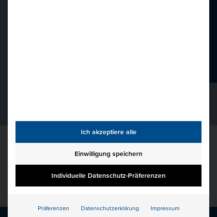
040 36138 777
hkbis@hkbis.de
Beratungsgespräch
Ich akzeptiere alle
Einwilligung speichern
Individuelle Datenschutz-Präferenzen
Präferenzen
Datenschutzerklärung
Impressum