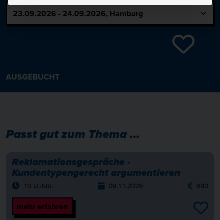
AUSGEBUCHT
Passt gut zum Thema ...
Reklamationsgespräche -
Kundentypengerecht argumentieren
10 U.-Std.
09.11.2026
680
mehr erfahren