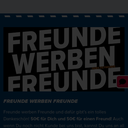
FREUNDE WERBEN FREUNDE
Freunde werben Freunde und dafür gibt’s ein tolles
Dankeschön!
50€ für Dich und 50€ für einen Freund!
Auch
wenn Du noch nicht Kunde bei uns bist, kannst Du uns an all