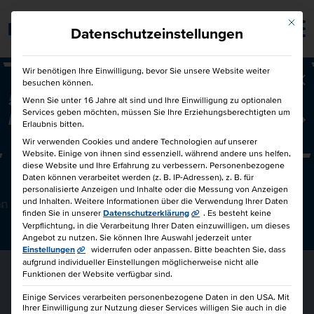
Mit die
Barrierefrei
Datenschutzeinstellungen
Wir benötigen Ihre Einwilligung, bevor Sie unsere Website weiter
besuchen können.
Ba
50€ für Dich und 50€ für einen
Wenn Sie unter 16 Jahre alt sind und Ihre Einwilligung zu optionalen
Services geben möchten, müssen Sie Ihre Erziehungsberechtigten um
Freund!
Freunde werben Freunde
Erlaubnis bitten.
Wir verwenden Cookies und andere Technologien auf unserer
Website. Einige von ihnen sind essenziell, während andere uns helfen,
diese Website und Ihre Erfahrung zu verbessern.
Personenbezogene
VERHANDLUNGSTRAINING FÜR EINKÄUFER
Daten können verarbeitet werden (z. B. IP-Adressen), z. B. für
personalisierte Anzeigen und Inhalte oder die Messung von Anzeigen
en
und Inhalten.
Weitere Informationen über die Verwendung Ihrer Daten
finden Sie in unserer
Datenschutzerklärung
.
Es besteht keine
Verpflichtung, in die Verarbeitung Ihrer Daten einzuwilligen, um dieses
Angebot zu nutzen.
Sie können Ihre Auswahl jederzeit unter
Einstellungen
widerrufen oder anpassen.
Bitte beachten Sie, dass
aufgrund individueller Einstellungen möglicherweise nicht alle
Funktionen der Website verfügbar sind.
Einige Services verarbeiten personenbezogene Daten in den USA. Mit
Ihrer Einwilligung zur Nutzung dieser Services willigen Sie auch in die