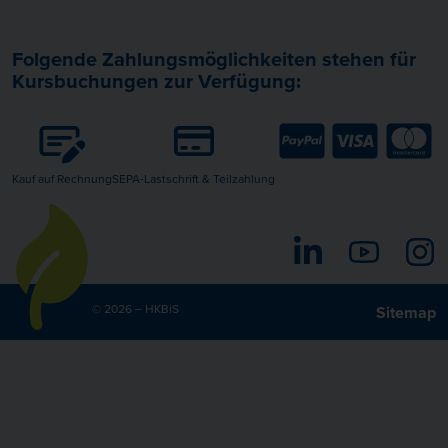
Folgende Zahlungsmöglichkeiten stehen für
Kursbuchungen zur Verfügung:
Kauf auf Rechnung
SEPA-Lastschrift & Teilzahlung
LinkedIn
YouTube
I
© 2026 – HKBiS
Sitemap