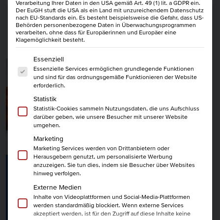
Verarbeitung Ihrer Daten in den USA gemäß Art. 49 (1) lit. a GDPR ein.
Der EuGH stuft die USA als ein Land mit unzureichendem Datenschutz
nach EU-Standards ein. Es besteht beispielsweise die Gefahr, dass US-
Behörden personenbezogene Daten in Überwachungsprogrammen
verarbeiten, ohne dass für Europäerinnen und Europäer eine
Klagemöglichkeit besteht.
DIE NEUSTEN BEITRÄGE
Es folgt eine Liste der Service-Gruppen, für die eine Einwi
Essenziell
Essenzielle Services ermöglichen grundlegende Funktionen
und sind für das ordnungsgemäße Funktionieren der Website
erforderlich.
Statistik
Statistik-Cookies sammeln Nutzungsdaten, die uns Aufschluss
darüber geben, wie unsere Besucher mit unserer Website
umgehen.
Marketing
Marketing Services werden von Drittanbietern oder
Herausgebern genutzt, um personalisierte Werbung
anzuzeigen. Sie tun dies, indem sie Besucher über Websites
Karriere im Beruf
//
26.05.2023
hinweg verfolgen.
Externe Medien
Von Prokrastination zu Produktivität
Inhalte von Videoplattformen und Social-Media-Plattformen
werden standardmäßig blockiert. Wenn externe Services
akzeptiert werden, ist für den Zugriff auf diese Inhalte keine