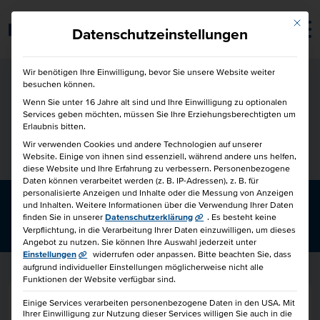
Mit die
Barrierefrei
Datenschutzeinstellungen
Wir benötigen Ihre Einwilligung, bevor Sie unsere Website weiter
besuchen können.
Wenn Sie unter 16 Jahre alt sind und Ihre Einwilligung zu optionalen
Services geben möchten, müssen Sie Ihre Erziehungsberechtigten um
Erlaubnis bitten.
Wir verwenden Cookies und andere Technologien auf unserer
Website. Einige von ihnen sind essenziell, während andere uns helfen,
diese Website und Ihre Erfahrung zu verbessern.
Personenbezogene
Daten können verarbeitet werden (z. B. IP-Adressen), z. B. für
personalisierte Anzeigen und Inhalte oder die Messung von Anzeigen
und Inhalten.
Weitere Informationen über die Verwendung Ihrer Daten
SELBST­DIS­ZI­PLIN
finden Sie in unserer
Datenschutzerklärung
.
Es besteht keine
Verpflichtung, in die Verarbeitung Ihrer Daten einzuwilligen, um dieses
Angebot zu nutzen.
Sie können Ihre Auswahl jederzeit unter
Einstellungen
widerrufen oder anpassen.
Bitte beachten Sie, dass
aufgrund individueller Einstellungen möglicherweise nicht alle
Funktionen der Website verfügbar sind.
Suche nach:
Einige Services verarbeiten personenbezogene Daten in den USA. Mit
Ihrer Einwilligung zur Nutzung dieser Services willigen Sie auch in die