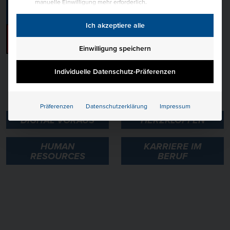
manuelle Einwilligung mehr erforderlich.
mehr erfahren
Ich akzeptiere alle
zum Blog
Einwilligung speichern
Individuelle Datenschutz-Präferenzen
UNSERE KATEGORIEN
Präferenzen
Datenschutzerklärung
Impressum
DIGITAL VORAUS
HERZKLOPFEN
HUMAN
KARRIERE IM
RESOURCES
BERUF