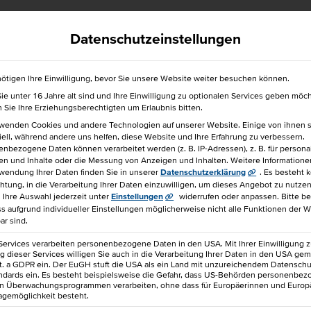
efrei
040 36138 777
hkbis@hkbis.de
Datenschutzeinstellungen
ötigen Ihre Einwilligung, bevor Sie unsere Website weiter besuchen können.
e unter 16 Jahre alt sind und Ihre Einwilligung zu optionalen Services geben möc
für einen Freund!
Sie Ihre Erziehungsberechtigten um Erlaubnis bitten.
rwenden Cookies und andere Technologien auf unserer Website. Einige von ihnen 
ell, während andere uns helfen, diese Website und Ihre Erfahrung zu verbessern.
nbezogene Daten können verarbeitet werden (z. B. IP-Adressen), z. B. für personal
en und Inhalte oder die Messung von Anzeigen und Inhalten.
Weitere Informatione
wendung Ihrer Daten finden Sie in unserer
Datenschutzerklärung
.
Es besteht 
chtung, in die Verarbeitung Ihrer Daten einzuwilligen, um dieses Angebot zu nutzen
Ihre Auswahl jederzeit unter
Einstellungen
widerrufen oder anpassen.
Bitte b
N & PERSÖNLICHKEIT
ss aufgrund individueller Einstellungen möglicherweise nicht alle Funktionen der 
ar sind.
Services verarbeiten personenbezogene Daten in den USA. Mit Ihrer Einwilligung z
 dieser Services willigen Sie auch in die Verarbeitung Ihrer Daten in den USA gem
lit. a GDPR ein. Der EuGH stuft die USA als ein Land mit unzureichendem Datensch
ndards ein. Es besteht beispielsweise die Gefahr, dass US-Behörden personenbe
in Überwachungsprogrammen verarbeiten, ohne dass für Europäerinnen und Europ
agemöglichkeit besteht.