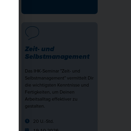
ne
Zeit- und
Selbstmanagement
im
Das IHK-Seminar "Zeit- und
ieren,
Selbstmanagement" vermittelt Dir
die wichtigsten Kenntnisse und
gen.
Fertigkeiten, um Deinen
Arbeitsalltag effektiver zu
gestalten.
20 U.-Std.
19.10.2026