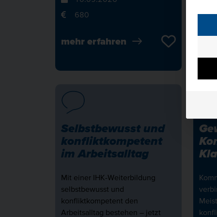
3
680
1
mehr erfahren
meh
Selbstbewusst und
Gew
konfliktkompetent
Ko
im Arbeitsalltag
Kla
Mit einer IHK-Weiterbildung
Kommu
selbstbewusst und
verb
konfliktkompetent den
Meis
Arbeitsalltag bestehen – jetzt
konfl