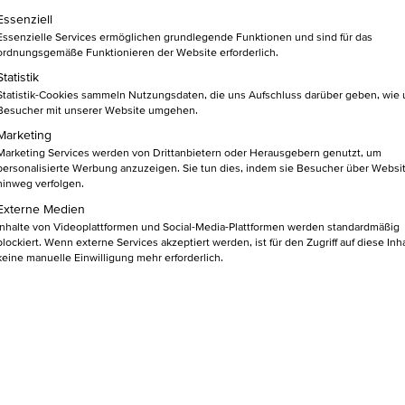
lgt eine Liste der Service-Gruppen, für die eine Einwilligung ert
Essenziell
Essenzielle Services ermöglichen grundlegende Funktionen und sind für das
ordnungsgemäße Funktionieren der Website erforderlich.
rblick
Statistik
Statistik-Cookies sammeln Nutzungsdaten, die uns Aufschluss darüber geben, wie
Besucher mit unserer Website umgehen.
Marketing
Marketing Services werden von Drittanbietern oder Herausgebern genutzt, um
personalisierte Werbung anzuzeigen. Sie tun dies, indem sie Besucher über Websi
chluss
Kursart
hinweg verfolgen.
Externe Medien
Inhalte von Videoplattformen und Social-Media-Plattformen werden standardmäßig
raum
blockiert. Wenn externe Services akzeptiert werden, ist für den Zugriff auf diese Inh
keine manuelle Einwilligung mehr erforderlich.
Grid
Liste