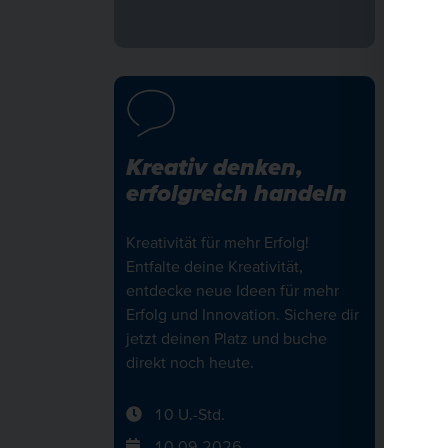
Kreativ denken,
Kee
erfolgreich handeln
kü
erf
Kreativität für mehr Erfolg!
Entfalte deine Kreativität,
Keep 
entdecke neue Ideen für mehr
Semin
Erfolg und Innovation. Sichere dir
Situa
jetzt deinen Platz und buche
bewa
direkt noch heute.
erfol
buch
10 U.-Std.
2
10.09.2026