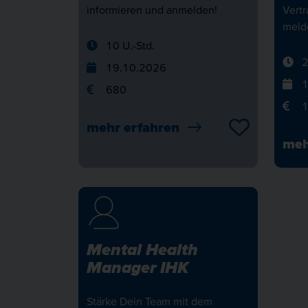
informieren und anmelden!
Vert
melde
10 U.-Std.
2
19.10.2026
1
680
1
mehr erfahren
meh
Mental Health
Manager IHK
Stärke Dein Team mit dem