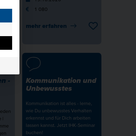
1 080
mehr erfahren
n -
Kommunikation und
Unbewusstes
Kommunikation ist alles - lerne,
wie Du unbewusstes Verhalten
reden
erkennst und für Dich arbeiten
 |
lassen kannst. Jetzt IHK-Seminar
imme
buchen!
gen