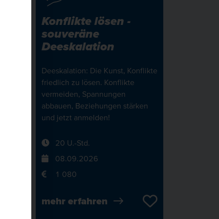
m
Konflikte lösen -
souveräne
Deeskalation
Deeskalation: Die Kunst, Konflikte
friedlich zu lösen. Konflikte
nd O
vermeiden, Spannungen
nz.
abbauen, Beziehungen stärken
 IHK-
und jetzt anmelden!
20 U.-Std.
08.09.2026
1 080
mehr erfahren