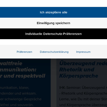
0.09.2026
680
Ich akzeptiere alle
 080
mehr erfahren
Einwilligung speichern
r erfahren
Individuelle Datenschutz-Präferenzen
NEU
Präferenzen
Datenschutzerklärung
Impressum
altfreie
Überzeugend rede
mmunikation:
Rhetorik und
r und respektvoll
Körpersprache
nikation, klarer,
IHK-Seminar: Überzeugend 
indender und wirksam.
- Rhetorik und Körpersprache
ter schwierige Gespräche
Lerne, wie Du mit deiner St
iktfrei und souverän.
und Körpersprache überzeu