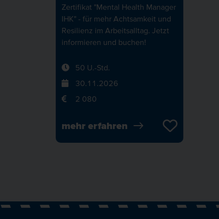
Zertifikat "Mental Health Manager
IHK" - für mehr Achtsamkeit und
Resilienz im Arbeitsalltag. Jetzt
informieren und buchen!
50 U.-Std.
30.11.2026
2 080
mehr erfahren