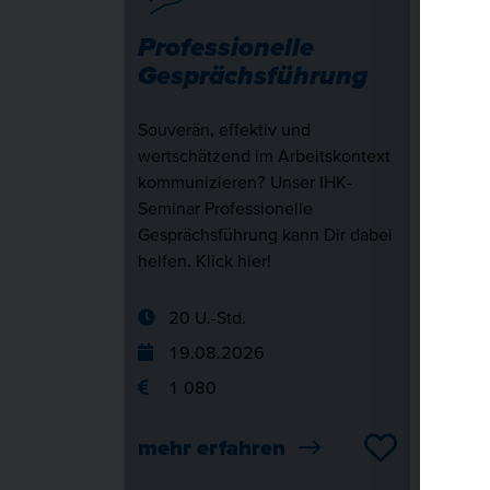
Professionelle
Rhe
Gesprächsführung
Prä
ne
Souverän, effektiv und
wertschätzend im Arbeitskontext
Rheto
kommunizieren? Unser IHK-
dein
Seminar Professionelle
Präse
Gesprächsführung kann Dir dabei
beei
helfen. Klick hier!
Siche
buche
20 U.-Std.
2
19.08.2026
2
1 080
1
mehr erfahren
meh