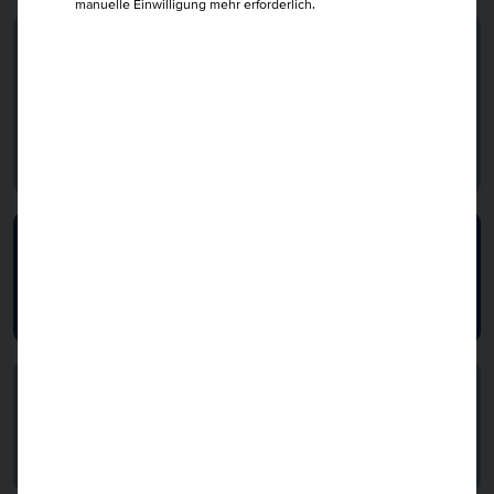
manuelle Einwilligung mehr erforderlich.
Ressource ICH - Mentale Stärke und
Selfcare-Kompetenz für die Arbeitswelt
von morgen
20 U.-Std.
21.09.2026
1 080
mehr erfahren
People & Culture Manager IHK
80 U.-Std.
05.10.2026
2 680
mehr erfahren
BEM Fallkoordinator IHK
52 U.-Std.
12.10.2026
1 680
mehr erfahren