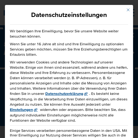
Mit die
Barrierefrei
Datenschutzeinstellungen
Wir benötigen Ihre Einwilligung, bevor Sie unsere Website weiter
besuchen können.
Ba
50€ für Dich und 50€ für einen
Wenn Sie unter 16 Jahre alt sind und Ihre Einwilligung zu optionalen
Services geben möchten, müssen Sie Ihre Erziehungsberechtigten um
Freund!
Freunde werben Freunde
Erlaubnis bitten.
Wir verwenden Cookies und andere Technologien auf unserer
Website. Einige von ihnen sind essenziell, während andere uns helfen,
diese Website und Ihre Erfahrung zu verbessern.
Personenbezogene
Daten können verarbeitet werden (z. B. IP-Adressen), z. B. für
personalisierte Anzeigen und Inhalte oder die Messung von Anzeigen
und Inhalten.
Weitere Informationen über die Verwendung Ihrer Daten
finden Sie in unserer
Datenschutzerklärung
.
Es besteht keine
Verpflichtung, in die Verarbeitung Ihrer Daten einzuwilligen, um dieses
Angebot zu nutzen.
Sie können Ihre Auswahl jederzeit unter
Einstellungen
widerrufen oder anpassen.
Bitte beachten Sie, dass
aufgrund individueller Einstellungen möglicherweise nicht alle
THEMENWELT: HR MANAGEMENT
Funktionen der Website verfügbar sind.
Einige Services verarbeiten personenbezogene Daten in den USA. Mit
Ihrer Einwilligung zur Nutzung dieser Services willigen Sie auch in die