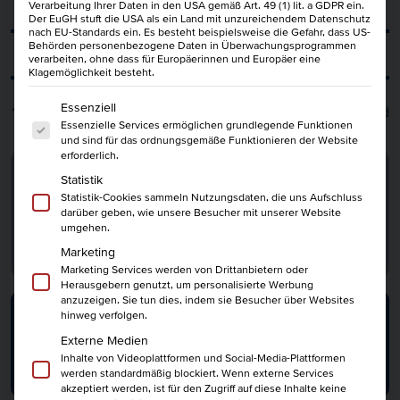
Verarbeitung Ihrer Daten in den USA gemäß Art. 49 (1) lit. a GDPR ein.
Der EuGH stuft die USA als ein Land mit unzureichendem Datenschutz
nach EU-Standards ein. Es besteht beispielsweise die Gefahr, dass US-
Behörden personenbezogene Daten in Überwachungsprogrammen
Filter
verarbeiten, ohne dass für Europäerinnen und Europäer eine
Klagemöglichkeit besteht.
Es folgt eine Liste der Service-Gruppen, für die eine Einwi
Essenziell
13
Ergebnisse
Datum aufsteigend
Essenzielle Services ermöglichen grundlegende Funktionen
und sind für das ordnungsgemäße Funktionieren der Website
erforderlich.
Lohn- und Gehaltsabrechnung IHK
Statistik
[Tageskurs]
Statistik-Cookies sammeln Nutzungsdaten, die uns Aufschluss
76 U.-Std.
10.08.2026
2 280
darüber geben, wie unsere Besucher mit unserer Website
umgehen.
mehr erfahren
Marketing
Marketing Services werden von Drittanbietern oder
Herausgebern genutzt, um personalisierte Werbung
anzuzeigen. Sie tun dies, indem sie Besucher über Websites
BGM Manager IHK
hinweg verfolgen.
62 U.-Std.
21.08.2026
1 880
Externe Medien
Inhalte von Videoplattformen und Social-Media-Plattformen
mehr erfahren
werden standardmäßig blockiert. Wenn externe Services
akzeptiert werden, ist für den Zugriff auf diese Inhalte keine