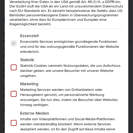
Verarbeitung Ihrer Daten in den USA gemäß Art. 49 (1) lit. a GDPR ein.
Der EuGH stuft die USA als ein Land mit unzureichendem Datenschutz
nach EU-Standards ein. Es besteht beispielsweise die Gefahr, dass US-
Behörden personenbezogene Daten in Überwachungsprogrammen
Was ist die Höhere Berufsbildung?
verarbeiten, ohne dass für Europäerinnen und Europäer eine
Klagemöglichkeit besteht.
Die Höhere Berufsbildung der Industrie- und
Es folgt eine Liste der Service-Gruppen, für die eine Einwi
Essenziell
Handelskammern (IHK) ist ein anerkannter Abschluss, der Dir
Essenzielle Services ermöglichen grundlegende Funktionen
und sind für das ordnungsgemäße Funktionieren der Website
nach einer dualen Ausbildung attraktive
erforderlich.
Entwicklungsmöglichkeiten eröffnet. Er qualifiziert Dich für
Statistik
verantwortungsvolle Tätigkeiten in kaufmännischen,
Statistik-Cookies sammeln Nutzungsdaten, die uns Aufschluss
industriell-technischen, IT- und Medienberufen sowie in der
darüber geben, wie unsere Besucher mit unserer Website
umgehen.
beruflichen Bildung.
Marketing
Der Abschluss der IHK Höheren Berufsbildung ist
Marketing Services werden von Drittanbietern oder
Herausgebern genutzt, um personalisierte Werbung
bundesweit anerkannt und ermöglicht Dir den Zugang zu
anzuzeigen. Sie tun dies, indem sie Besucher über Websites
weiterführenden Studiengängen. Darüber hinaus kann er
hinweg verfolgen.
Dich bei der Suche nach einem besseren Job unterstützen.
Externe Medien
Inhalte von Videoplattformen und Social-Media-Plattformen
Die IHK Höhere Berufsbildung umfasst die Fachwirte,
werden standardmäßig blockiert. Wenn externe Services
Fachkaufleute und Industriemeister. Diese Abschlüsse
akzeptiert werden, ist für den Zugriff auf diese Inhalte keine