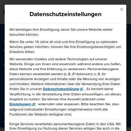
Mit die
Barrierefrei
Datenschutzeinstellungen
Wir benötigen Ihre Einwilligung, bevor Sie unsere Website weiter
besuchen können.
Ba
50€ für Dich und 50€ für einen
Wenn Sie unter 16 Jahre alt sind und Ihre Einwilligung zu optionalen
Services geben möchten, müssen Sie Ihre Erziehungsberechtigten um
Freund!
Freunde werben Freunde
Erlaubnis bitten.
Wir verwenden Cookies und andere Technologien auf unserer
Website. Einige von ihnen sind essenziell, während andere uns helfen,
diese Website und Ihre Erfahrung zu verbessern.
Personenbezogene
Daten können verarbeitet werden (z. B. IP-Adressen), z. B. für
personalisierte Anzeigen und Inhalte oder die Messung von Anzeigen
und Inhalten.
Weitere Informationen über die Verwendung Ihrer Daten
finden Sie in unserer
Datenschutzerklärung
.
Es besteht keine
Verpflichtung, in die Verarbeitung Ihrer Daten einzuwilligen, um dieses
Angebot zu nutzen.
Sie können Ihre Auswahl jederzeit unter
Einstellungen
widerrufen oder anpassen.
Bitte beachten Sie, dass
aufgrund individueller Einstellungen möglicherweise nicht alle
DIE HÖHERE BERUFSBILDUNG DER IHK –
Funktionen der Website verfügbar sind.
BACHELOR- & MASTER PROFESSIONAL
Einige Services verarbeiten personenbezogene Daten in den USA. Mit
Ihrer Einwilligung zur Nutzung dieser Services willigen Sie auch in die