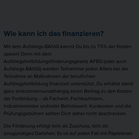
gutes Einkommen.
Wann ist die Höhere Berufsbildung das
Wie kann ich das finanzieren?
richtige für mich?
Mit dem Aufstiegs-BAföG kannst Du bis zu 75% der Kosten
Wenn Du für Deine berufliche Karriere alle
sparen! Denn mit dem
Aufstiegsmöglichkeiten ausschöpfen, Dich fachlich und
Aufstiegsfortbildungsförderungsgesetz AFBG (oder auch
menschlich weiterentwickeln, eine Rolle als Führungskraft
Aufstiegs-BAföG) werden Teilnehmer jeden Alters bei der
übernehmen und nicht nur im Hörsaal sitzen möchtest, dann
Teilnahme an Maßnahmen der beruflichen
ist die Höhere Berufsbildung der richtige Weg für Dich.
Aufstiegsfortbildung finanziell unterstützt. Du erhältst damit
ganz einkommensunabhängig einen Beitrag zu den Kosten
der Fortbildung – ob Fachwirt, Fachkaufmann,
In welchen Branchen kann ich die Höhere
Berufsbildung durchlaufen?
Industriemeister und/oder Betriebswirt. Kurskosten und die
Prüfungsgebühren sollten Dich daher nicht abschrecken.
In praktisch allen. Auf die über 300 dualen
Ausbildungsberufe setzen etwa 70 Abschlüsse der Höheren
Die Förderung erfolgt teils als Zuschuss, teils als
Berufsbildung an – ob speziell für die
zinsgünstiges Darlehen. Es ist auf jeden Fall mit Papierkram