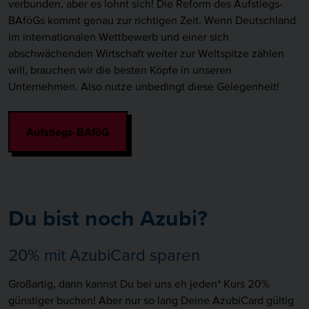
Gesundheitswirtschaft, Industrie, Dienstleistung, Groß- und
verbunden, aber es lohnt sich! Die Reform des Aufstiegs-
Außenhandel, Logistik, Einzelhandel, Immobilienwirtschaft
BAföGs kommt genau zur richtigen Zeit. Wenn Deutschland
oder ganz allgemein in Handel, Wirtschaft oder Technik.
im internationalen Wettbewerb und einer sich
abschwächenden Wirtschaft weiter zur Weltspitze zählen
will, brauchen wir die besten Köpfe in unseren
Was kann ich tun, wenn ich mich für die
Unternehmen. Also nutze unbedingt diese Gelegenheit!
Höhere Berufsbildung interessiere?
Du solltest natürlich zuerst wissen, wo Deine beruflichen
Aufstiegs-BAföG
Interessen liegen. Wenn Du das weißt, berät Dich die
Handelskammer Hamburg gerne weiter. Die Handelskammer
Hamburg ist die erste Adresse für Deine berufliche Aus- und
Weiterbildung.
Du bist noch Azubi?
zu weiteren FAQ´s
20% mit AzubiCard sparen
Großartig, dann kannst Du bei uns eh jeden* Kurs 20%
günstiger buchen! Aber nur so lang Deine AzubiCard gültig