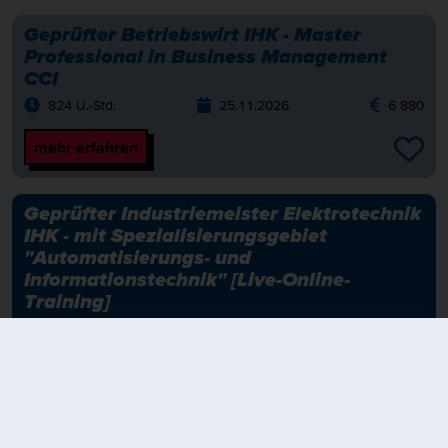
Geprüfter Betriebswirt IHK - Master
Professional in Business Management
CCI
824 U.-Std.
25.11.2026
6 880
mehr erfahren
Geprüfter Industriemeister Elektrotechnik
IHK - mit Spezialisierungsgebiet
"Automatisierungs- und
Informationstechnik" [Live-Online-
Training]
788 U.-Std.
01.12.2026
6 180
mehr erfahren
Geprüfter Fachwirt im Gesundheits- und