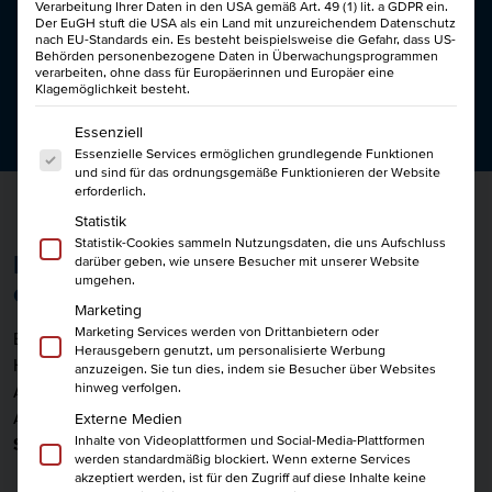
Mit der Meisterprämie
Verarbeitung Ihrer Daten in den USA gemäß Art. 49 (1) lit. a GDPR ein.
1.300€ FÖR­DE­RUNG
Der EuGH stuft die USA als ein Land mit unzureichendem Datenschutz
nach EU-Standards ein. Es besteht beispielsweise die Gefahr, dass US-
Behörden personenbezogene Daten in Überwachungsprogrammen
FÜR DEINE WEI­TER­BIL­
verarbeiten, ohne dass für Europäerinnen und Europäer eine
Klagemöglichkeit besteht.
DUNG
Es folgt eine Liste der Service-Gruppen, für die eine Einwi
Essenziell
Essenzielle Services ermöglichen grundlegende Funktionen
und sind für das ordnungsgemäße Funktionieren der Website
erforderlich.
Statistik
Statistik-Cookies sammeln Nutzungsdaten, die uns Aufschluss
Die Hamburger Meisterprämie auf
darüber geben, wie unsere Besucher mit unserer Website
umgehen.
einen Blick
Marketing
Marketing Services werden von Drittanbietern oder
Erfolgreiche berufliche Weiterbildung ist auch für die Stadt
Herausgebern genutzt, um personalisierte Werbung
Hamburg attraktiv, daher erhalten seit Januar 2019
anzuzeigen. Sie tun dies, indem sie Besucher über Websites
hinweg verfolgen.
Absolventen der Meisterprüfung sowie vergleichbarer
Aufstiegsfortbildungen als zusätzlichen Anreiz eine Prämie.
Externe Medien
Inhalte von Videoplattformen und Social-Media-Plattformen
Seit Januar 2025 in Höhe von 1.300 Euro!
werden standardmäßig blockiert. Wenn externe Services
akzeptiert werden, ist für den Zugriff auf diese Inhalte keine