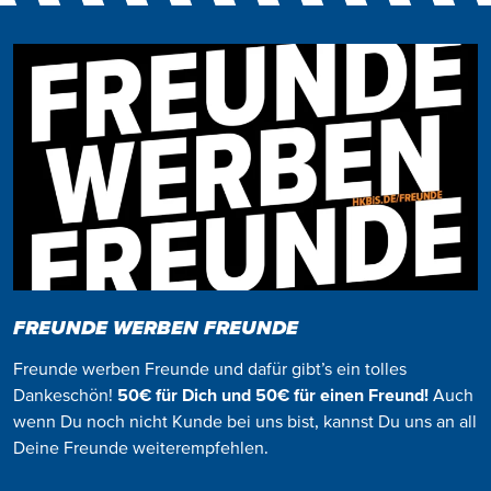
FREUNDE WERBEN FREUNDE
Freunde werben Freunde und dafür gibt’s ein tolles
Dankeschön!
50€ für Dich und 50€ für einen Freund!
Auch
wenn Du noch nicht Kunde bei uns bist, kannst Du uns an all
Deine Freunde weiterempfehlen.