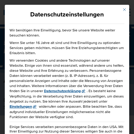
Mit die
Barrierefrei
Datenschutzeinstellungen
Wir benötigen Ihre Einwilligung, bevor Sie unsere Website weiter
besuchen können.
Ba
50€ für Dich und 50€ für einen
Wenn Sie unter 16 Jahre alt sind und Ihre Einwilligung zu optionalen
Services geben möchten, müssen Sie Ihre Erziehungsberechtigten um
Freund!
Freunde werben Freunde
Erlaubnis bitten.
Wir verwenden Cookies und andere Technologien auf unserer
Website. Einige von ihnen sind essenziell, während andere uns helfen,
diese Website und Ihre Erfahrung zu verbessern.
Personenbezogene
Daten können verarbeitet werden (z. B. IP-Adressen), z. B. für
Axel Wegener
personalisierte Anzeigen und Inhalte oder die Messung von Anzeigen
und Inhalten.
Weitere Informationen über die Verwendung Ihrer Daten
finden Sie in unserer
Datenschutzerklärung
.
Es besteht keine
Verpflichtung, in die Verarbeitung Ihrer Daten einzuwilligen, um dieses
Dozent bei der HKBiS Handelskammer Hamburg Bildungs-
Angebot zu nutzen.
Sie können Ihre Auswahl jederzeit unter
Service gemeinnützige GmbH
Einstellungen
widerrufen oder anpassen.
Bitte beachten Sie, dass
aufgrund individueller Einstellungen möglicherweise nicht alle
Funktionen der Website verfügbar sind.
Einige Services verarbeiten personenbezogene Daten in den USA. Mit
Ihrer Einwilligung zur Nutzung dieser Services willigen Sie auch in die
Weiterbildungsportfolio