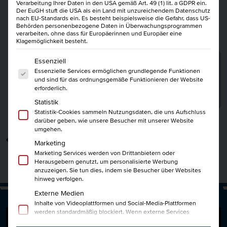
Verarbeitung Ihrer Daten in den USA gemäß Art. 49 (1) lit. a GDPR ein.
Der EuGH stuft die USA als ein Land mit unzureichendem Datenschutz
nach EU-Standards ein. Es besteht beispielsweise die Gefahr, dass US-
Behörden personenbezogene Daten in Überwachungsprogrammen
Kurse:
verarbeiten, ohne dass für Europäerinnen und Europäer eine
Klagemöglichkeit besteht.
Geprüfter Wirtschaftsfachwirt IHK
Es folgt eine Liste der Service-Gruppen, für die eine Einwi
Essenziell
Essenzielle Services ermöglichen grundlegende Funktionen
656 U.-Std.
19.08.2026
5 280
und sind für das ordnungsgemäße Funktionieren der Website
erforderlich.
mehr erfahren
Statistik
Statistik-Cookies sammeln Nutzungsdaten, die uns Aufschluss
darüber geben, wie unsere Besucher mit unserer Website
umgehen.
zurück
Marketing
Marketing Services werden von Drittanbietern oder
Herausgebern genutzt, um personalisierte Werbung
anzuzeigen. Sie tun dies, indem sie Besucher über Websites
hinweg verfolgen.
Externe Medien
Inhalte von Videoplattformen und Social-Media-Plattformen
werden standardmäßig blockiert. Wenn externe Services
akzeptiert werden, ist für den Zugriff auf diese Inhalte keine