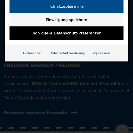
manuelle Einwilligung mehr erforderlich.
Ich akzeptiere alle
Einwilligung speichern
Individuelle Datenschutz-Präferenzen
Präferenzen
Datenschutzerklärung
Impressum
FREUNDE WERBEN FREUNDE
Freunde werben Freunde und dafür gibt’s ein tolles
Dankeschön!
50€ für Dich und 50€ für einen Freund!
Auch
wenn Du noch nicht Kunde bei uns bist, kannst Du uns an all
Deine Freunde weiterempfehlen.
Freunde werben Freunde