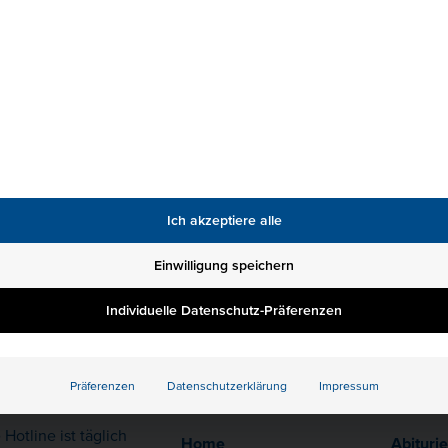
FREUNDE WERBEN F
Freunde werben Freunde und d
Dich und 50€ für einen Freun
bist, kannst Du uns an all De
Freunde werben Freu
Ich akzeptiere alle
Einwilligung speichern
Individuelle Datenschutz-Präferenzen
Präferenzen
Datenschutzerklärung
Impressum
akt
Quicklinks
Infoseit
Hotline ist täglich
Home
Abituri