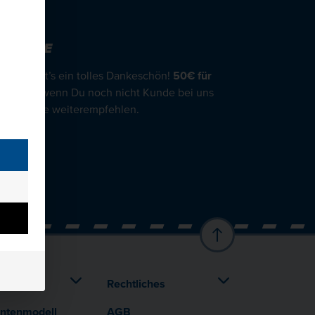
REUNDE
afür gibt’s ein tolles Dankeschön!
50€ für
d!
Auch wenn Du noch nicht Kunde bei uns
ine Freunde weiterempfehlen.
nde
en
Rechtliches
entenmodell
AGB