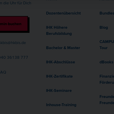
m die Uhr für Dich
Dozentenübersicht
Bundle
rmin buchen
IHK Höhere
Blog
Berufsbildung
CAMPUS
kbis@hkbis.de
Bachelor & Master
Tour
40 36138 777
IHK-Abschlüsse
dBooks
FAQ
IHK-Zertifikate
Finanzi
Förder
IHK-Seminare
Freund
Freund
Inhouse-Training