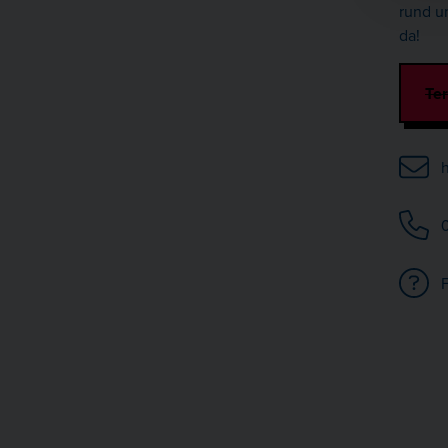
rund u
da!
Te
h
0