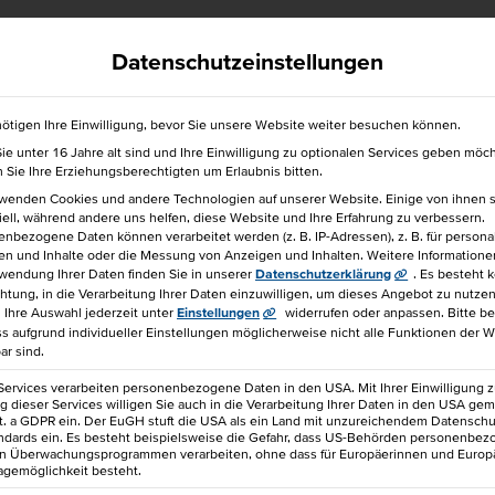
efrei
040 36138 777
hkbis@hkbis.de
Datenschutzeinstellungen
ötigen Ihre Einwilligung, bevor Sie unsere Website weiter besuchen können.
e unter 16 Jahre alt sind und Ihre Einwilligung zu optionalen Services geben möc
für einen Freund!
Sie Ihre Erziehungsberechtigten um Erlaubnis bitten.
rwenden Cookies und andere Technologien auf unserer Website. Einige von ihnen 
ell, während andere uns helfen, diese Website und Ihre Erfahrung zu verbessern.
nbezogene Daten können verarbeitet werden (z. B. IP-Adressen), z. B. für personal
en und Inhalte oder die Messung von Anzeigen und Inhalten.
Weitere Informatione
wendung Ihrer Daten finden Sie in unserer
Datenschutzerklärung
.
Es besteht 
chtung, in die Verarbeitung Ihrer Daten einzuwilligen, um dieses Angebot zu nutzen
Ihre Auswahl jederzeit unter
Einstellungen
widerrufen oder anpassen.
Bitte b
ss aufgrund individueller Einstellungen möglicherweise nicht alle Funktionen der 
Carsten
ar sind.
Services verarbeiten personenbezogene Daten in den USA. Mit Ihrer Einwilligung z
 dieser Services willigen Sie auch in die Verarbeitung Ihrer Daten in den USA gem
lit. a GDPR ein. Der EuGH stuft die USA als ein Land mit unzureichendem Datensch
ndards ein. Es besteht beispielsweise die Gefahr, dass US-Behörden personenbe
in Überwachungsprogrammen verarbeiten, ohne dass für Europäerinnen und Europ
Dozent bei der HKBiS H
agemöglichkeit besteht.