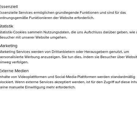
gemeinnützige GmbH
lgt eine Liste der Service-Gruppen, für die eine Einwilligung ert
Essenziell
Essenzielle Services ermöglichen grundlegende Funktionen und sind für das
ordnungsgemäße Funktionieren der Website erforderlich.
Statistik
Statistik-Cookies sammeln Nutzungsdaten, die uns Aufschluss darüber geben, wie
Besucher mit unserer Website umgehen.
Marketing
Marketing Services werden von Drittanbietern oder Herausgebern genutzt, um
personalisierte Werbung anzuzeigen. Sie tun dies, indem sie Besucher über Websi
hinweg verfolgen.
Externe Medien
Inhalte von Videoplattformen und Social-Media-Plattformen werden standardmäßig
blockiert. Wenn externe Services akzeptiert werden, ist für den Zugriff auf diese Inh
keine manuelle Einwilligung mehr erforderlich.