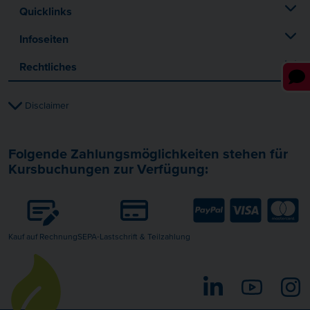
Quicklinks
Infoseiten
Rechtliches
Disclaimer
Folgende Zahlungsmöglichkeiten stehen für
Kursbuchungen zur Verfügung:
Kauf auf Rechnung
SEPA-Lastschrift & Teilzahlung
LinkedIn
YouTube
I