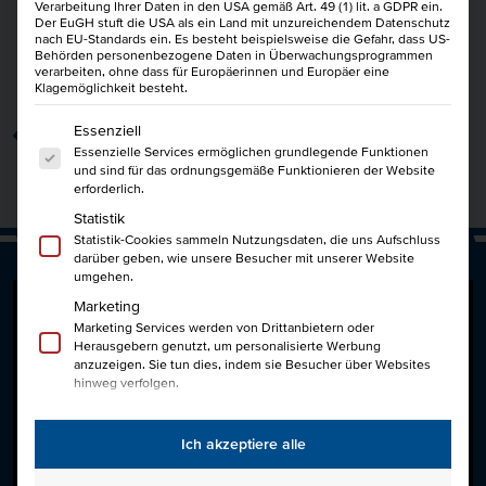
Verarbeitung Ihrer Daten in den USA gemäß Art. 49 (1) lit. a GDPR ein.
Der EuGH stuft die USA als ein Land mit unzureichendem Datenschutz
nach EU-Standards ein. Es besteht beispielsweise die Gefahr, dass US-
Behörden personenbezogene Daten in Überwachungsprogrammen
Kurse:
verarbeiten, ohne dass für Europäerinnen und Europäer eine
Klagemöglichkeit besteht.
Es folgt eine Liste der Service-Gruppen, für die eine Einwi
Essenziell
zurück
Essenzielle Services ermöglichen grundlegende Funktionen
und sind für das ordnungsgemäße Funktionieren der Website
erforderlich.
Statistik
Statistik-Cookies sammeln Nutzungsdaten, die uns Aufschluss
darüber geben, wie unsere Besucher mit unserer Website
umgehen.
Marketing
Marketing Services werden von Drittanbietern oder
Herausgebern genutzt, um personalisierte Werbung
anzuzeigen. Sie tun dies, indem sie Besucher über Websites
hinweg verfolgen.
Externe Medien
Inhalte von Videoplattformen und Social-Media-Plattformen
Ich akzeptiere alle
werden standardmäßig blockiert. Wenn externe Services
akzeptiert werden, ist für den Zugriff auf diese Inhalte keine