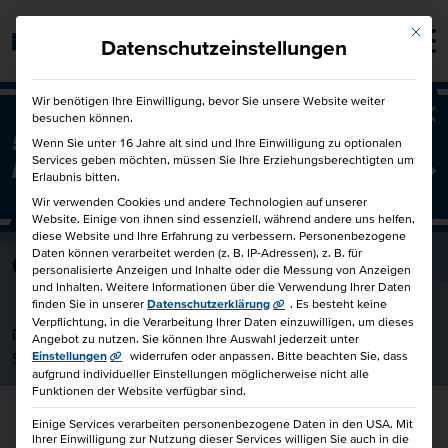
Mit die
Barrierefrei
Datenschutzeinstellungen
Wir benötigen Ihre Einwilligung, bevor Sie unsere Website weiter
besuchen können.
Ba
50€ für Dich und 50€ für einen
Wenn Sie unter 16 Jahre alt sind und Ihre Einwilligung zu optionalen
Services geben möchten, müssen Sie Ihre Erziehungsberechtigten um
Freund!
Freunde werben Freunde
Erlaubnis bitten.
Wir verwenden Cookies und andere Technologien auf unserer
Website. Einige von ihnen sind essenziell, während andere uns helfen,
diese Website und Ihre Erfahrung zu verbessern.
Personenbezogene
Daten können verarbeitet werden (z. B. IP-Adressen), z. B. für
Christiane Petersen
personalisierte Anzeigen und Inhalte oder die Messung von Anzeigen
und Inhalten.
Weitere Informationen über die Verwendung Ihrer Daten
finden Sie in unserer
Datenschutzerklärung
.
Es besteht keine
Verpflichtung, in die Verarbeitung Ihrer Daten einzuwilligen, um dieses
Dozentin bei der HKBiS Handelskammer Hamburg Bildungs-
Angebot zu nutzen.
Sie können Ihre Auswahl jederzeit unter
Service gemeinnützige GmbH
Einstellungen
widerrufen oder anpassen.
Bitte beachten Sie, dass
aufgrund individueller Einstellungen möglicherweise nicht alle
Funktionen der Website verfügbar sind.
Einige Services verarbeiten personenbezogene Daten in den USA. Mit
Ihrer Einwilligung zur Nutzung dieser Services willigen Sie auch in die
Weiterbildungsportfolio