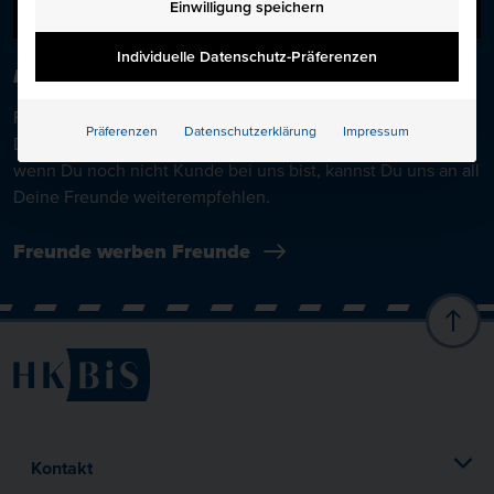
manuelle Einwilligung mehr erforderlich.
Einwilligung speichern
Individuelle Datenschutz-Präferenzen
FREUNDE WERBEN FREUNDE
Freunde werben Freunde und dafür gibt’s ein tolles
Präferenzen
Datenschutzerklärung
Impressum
Dankeschön!
50€ für Dich und 50€ für einen Freund!
Auch
wenn Du noch nicht Kunde bei uns bist, kannst Du uns an all
Deine Freunde weiterempfehlen.
Freunde werben Freunde
Kontakt