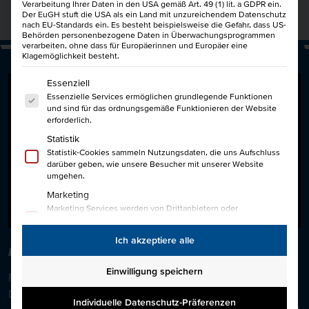
Verarbeitung Ihrer Daten in den USA gemäß Art. 49 (1) lit. a GDPR ein.
Der EuGH stuft die USA als ein Land mit unzureichendem Datenschutz
nach EU-Standards ein. Es besteht beispielsweise die Gefahr, dass US-
Behörden personenbezogene Daten in Überwachungsprogrammen
verarbeiten, ohne dass für Europäerinnen und Europäer eine
Klagemöglichkeit besteht.
Es folgt eine Liste der Service-Gruppen, für die eine Einwi
Essenziell
Essenzielle Services ermöglichen grundlegende Funktionen
und sind für das ordnungsgemäße Funktionieren der Website
erforderlich.
Statistik
Statistik-Cookies sammeln Nutzungsdaten, die uns Aufschluss
darüber geben, wie unsere Besucher mit unserer Website
umgehen.
Marketing
Marketing Services werden von Drittanbietern oder
Herausgebern genutzt, um personalisierte Werbung
anzuzeigen. Sie tun dies, indem sie Besucher über Websites
Ich akzeptiere alle
hinweg verfolgen.
FREUNDE WERBEN FREUNDE
Externe Medien
Einwilligung speichern
Freunde werben Freunde und dafür gibt’s ein tolles
Inhalte von Videoplattformen und Social-Media-Plattformen
werden standardmäßig blockiert. Wenn externe Services
Dankeschön!
50€ für Dich und 50€ für einen Freund!
Auch
akzeptiert werden, ist für den Zugriff auf diese Inhalte keine
Individuelle Datenschutz-Präferenzen