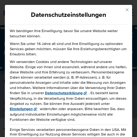
Mit die
Barrierefrei
Datenschutzeinstellungen
Wir benötigen Ihre Einwilligung, bevor Sie unsere Website weiter
besuchen können.
Ba
50€ für Dich und 50€ für einen
Wenn Sie unter 16 Jahre alt sind und Ihre Einwilligung zu optionalen
Services geben möchten, müssen Sie Ihre Erziehungsberechtigten um
Freund!
Freunde werben Freunde
Erlaubnis bitten.
Wir verwenden Cookies und andere Technologien auf unserer
Website. Einige von ihnen sind essenziell, während andere uns helfen,
diese Website und Ihre Erfahrung zu verbessern.
Personenbezogene
Daten können verarbeitet werden (z. B. IP-Adressen), z. B. für
Christopher Koalick
personalisierte Anzeigen und Inhalte oder die Messung von Anzeigen
und Inhalten.
Weitere Informationen über die Verwendung Ihrer Daten
finden Sie in unserer
Datenschutzerklärung
.
Es besteht keine
Verpflichtung, in die Verarbeitung Ihrer Daten einzuwilligen, um dieses
Dozent bei der HKBiS Handelskammer Hamburg Bildungs-
Angebot zu nutzen.
Sie können Ihre Auswahl jederzeit unter
Service gemeinnützige GmbH
Einstellungen
widerrufen oder anpassen.
Bitte beachten Sie, dass
aufgrund individueller Einstellungen möglicherweise nicht alle
Funktionen der Website verfügbar sind.
zurück
Einige Services verarbeiten personenbezogene Daten in den USA. Mit
Ihrer Einwilligung zur Nutzung dieser Services willigen Sie auch in die