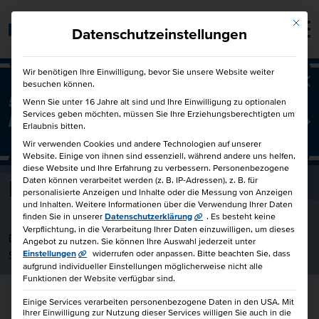
Mit die
Barrierefrei
Datenschutzeinstellungen
Wir benötigen Ihre Einwilligung, bevor Sie unsere Website weiter
besuchen können.
Ba
50€ für Dich und 50€ für einen
Wenn Sie unter 16 Jahre alt sind und Ihre Einwilligung zu optionalen
Services geben möchten, müssen Sie Ihre Erziehungsberechtigten um
Freund!
Freunde werben Freunde
Erlaubnis bitten.
Wir verwenden Cookies und andere Technologien auf unserer
Website. Einige von ihnen sind essenziell, während andere uns helfen,
diese Website und Ihre Erfahrung zu verbessern.
Personenbezogene
Daten können verarbeitet werden (z. B. IP-Adressen), z. B. für
Frederik Kupitz
personalisierte Anzeigen und Inhalte oder die Messung von Anzeigen
und Inhalten.
Weitere Informationen über die Verwendung Ihrer Daten
finden Sie in unserer
Datenschutzerklärung
.
Es besteht keine
Verpflichtung, in die Verarbeitung Ihrer Daten einzuwilligen, um dieses
Dozent bei der HKBiS Handelskammer Hamburg Bildungs-
Angebot zu nutzen.
Sie können Ihre Auswahl jederzeit unter
Service gemeinnützige GmbH
Einstellungen
widerrufen oder anpassen.
Bitte beachten Sie, dass
aufgrund individueller Einstellungen möglicherweise nicht alle
Funktionen der Website verfügbar sind.
Einige Services verarbeiten personenbezogene Daten in den USA. Mit
Ihrer Einwilligung zur Nutzung dieser Services willigen Sie auch in die
Weiterbildungsportfolio