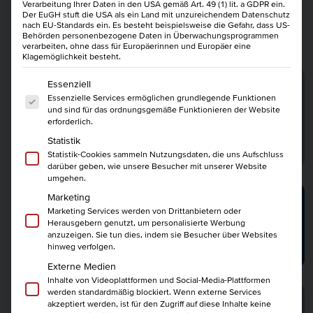
Verarbeitung Ihrer Daten in den USA gemäß Art. 49 (1) lit. a GDPR ein.
Der EuGH stuft die USA als ein Land mit unzureichendem Datenschutz
nach EU-Standards ein. Es besteht beispielsweise die Gefahr, dass US-
Behörden personenbezogene Daten in Überwachungsprogrammen
Kurse:
verarbeiten, ohne dass für Europäerinnen und Europäer eine
Klagemöglichkeit besteht.
Geprüfter Personalfachkaufmann IHK -
Es folgt eine Liste der Service-Gruppen, für die eine Einwi
Essenziell
inkl. Ausbildung der Ausbilder
Essenzielle Services ermöglichen grundlegende Funktionen
und sind für das ordnungsgemäße Funktionieren der Website
588 U.-Std.
14.10.2026
5 080
erforderlich.
Statistik
mehr erfahren
Statistik-Cookies sammeln Nutzungsdaten, die uns Aufschluss
darüber geben, wie unsere Besucher mit unserer Website
umgehen.
Geprüfter Personalfachkaufmann IHK
Marketing
Marketing Services werden von Drittanbietern oder
588 U.-Std.
14.10.2026
4 780
Herausgebern genutzt, um personalisierte Werbung
anzuzeigen. Sie tun dies, indem sie Besucher über Websites
mehr erfahren
hinweg verfolgen.
Externe Medien
Inhalte von Videoplattformen und Social-Media-Plattformen
werden standardmäßig blockiert. Wenn externe Services
Geprüfter Betriebswirt IHK - Master
akzeptiert werden, ist für den Zugriff auf diese Inhalte keine
Professional in Business Management