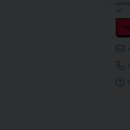
rund u
da!
Te
h
0