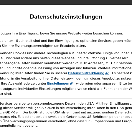
efrei
040 36138 777
hkbis@hkbis.de
Datenschutzeinstellungen
ötigen Ihre Einwilligung, bevor Sie unsere Website weiter besuchen können.
e unter 16 Jahre alt sind und Ihre Einwilligung zu optionalen Services geben möc
für einen Freund!
Sie Ihre Erziehungsberechtigten um Erlaubnis bitten.
rwenden Cookies und andere Technologien auf unserer Website. Einige von ihnen 
ell, während andere uns helfen, diese Website und Ihre Erfahrung zu verbessern.
nbezogene Daten können verarbeitet werden (z. B. IP-Adressen), z. B. für personal
en und Inhalte oder die Messung von Anzeigen und Inhalten.
Weitere Informatione
wendung Ihrer Daten finden Sie in unserer
Datenschutzerklärung
.
Es besteht 
chtung, in die Verarbeitung Ihrer Daten einzuwilligen, um dieses Angebot zu nutzen
Ihre Auswahl jederzeit unter
Einstellungen
widerrufen oder anpassen.
Bitte b
ss aufgrund individueller Einstellungen möglicherweise nicht alle Funktionen der 
Hannes
ar sind.
Services verarbeiten personenbezogene Daten in den USA. Mit Ihrer Einwilligung z
 dieser Services willigen Sie auch in die Verarbeitung Ihrer Daten in den USA gem
lit. a GDPR ein. Der EuGH stuft die USA als ein Land mit unzureichendem Datensch
ndards ein. Es besteht beispielsweise die Gefahr, dass US-Behörden personenbe
in Überwachungsprogrammen verarbeiten, ohne dass für Europäerinnen und Europ
Dozent bei der HKBiS H
agemöglichkeit besteht.