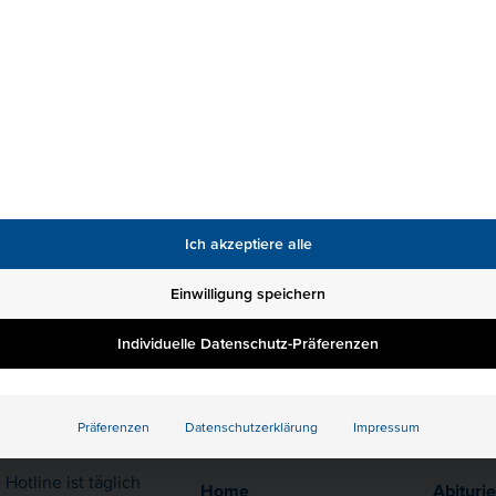
FREUNDE WERBEN F
Freunde werben Freunde und d
Dich und 50€ für einen Freun
bist, kannst Du uns an all De
Freunde werben Freu
Ich akzeptiere alle
Einwilligung speichern
Individuelle Datenschutz-Präferenzen
Präferenzen
Datenschutzerklärung
Impressum
akt
Quicklinks
Infoseit
Hotline ist täglich
Home
Abituri