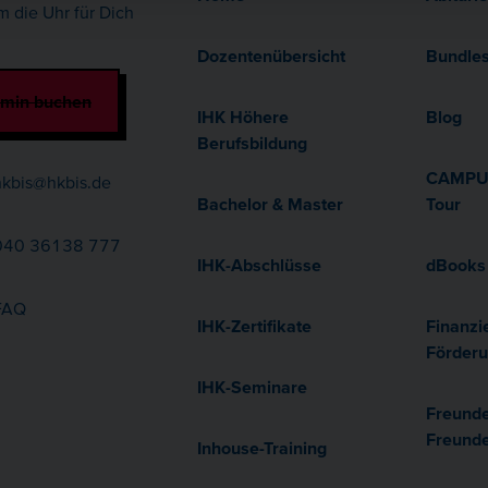
m die Uhr für Dich
Dozentenübersicht
Bundle
rmin buchen
IHK Höhere
Blog
Berufsbildung
CAMPUS
kbis@hkbis.de
Bachelor & Master
Tour
40 36138 777
IHK-Abschlüsse
dBooks
FAQ
IHK-Zertifikate
Finanzi
Förder
IHK-Seminare
Freund
Freund
Inhouse-Training