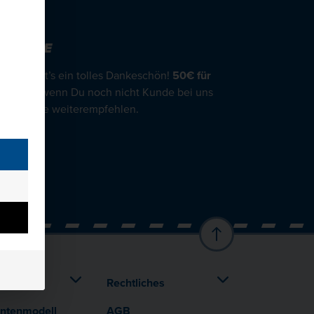
REUNDE
afür gibt’s ein tolles Dankeschön!
50€ für
d!
Auch wenn Du noch nicht Kunde bei uns
ine Freunde weiterempfehlen.
nde
en
Rechtliches
entenmodell
AGB