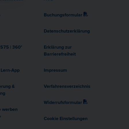
s
Buchungsformular
Datenschutzerklärung
75 | 360°
Erklärung zur
Barrierefreiheit
 Lern-App
Impressum
erung &
Verfahrensverzeichnis
ung
Widerrufsformular
e werben
e
Cookie Einstellungen