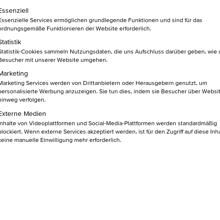
gemeinnützige GmbH
lgt eine Liste der Service-Gruppen, für die eine Einwilligung ert
Essenziell
Essenzielle Services ermöglichen grundlegende Funktionen und sind für das
ordnungsgemäße Funktionieren der Website erforderlich.
Statistik
Statistik-Cookies sammeln Nutzungsdaten, die uns Aufschluss darüber geben, wie
Besucher mit unserer Website umgehen.
Marketing
Marketing Services werden von Drittanbietern oder Herausgebern genutzt, um
personalisierte Werbung anzuzeigen. Sie tun dies, indem sie Besucher über Websi
hinweg verfolgen.
Externe Medien
Inhalte von Videoplattformen und Social-Media-Plattformen werden standardmäßig
blockiert. Wenn externe Services akzeptiert werden, ist für den Zugriff auf diese Inh
keine manuelle Einwilligung mehr erforderlich.