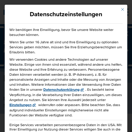
Mit die
Barrierefrei
Datenschutzeinstellungen
Wir benötigen Ihre Einwilligung, bevor Sie unsere Website weiter
besuchen können.
Ba
50€ für Dich und 50€ für einen
Wenn Sie unter 16 Jahre alt sind und Ihre Einwilligung zu optionalen
Services geben möchten, müssen Sie Ihre Erziehungsberechtigten um
Freund!
Freunde werben Freunde
Erlaubnis bitten.
Wir verwenden Cookies und andere Technologien auf unserer
Website. Einige von ihnen sind essenziell, während andere uns helfen,
diese Website und Ihre Erfahrung zu verbessern.
Personenbezogene
Daten können verarbeitet werden (z. B. IP-Adressen), z. B. für
Ingo Kampka
personalisierte Anzeigen und Inhalte oder die Messung von Anzeigen
und Inhalten.
Weitere Informationen über die Verwendung Ihrer Daten
finden Sie in unserer
Datenschutzerklärung
.
Es besteht keine
Verpflichtung, in die Verarbeitung Ihrer Daten einzuwilligen, um dieses
Dozent bei der HKBiS Handelskammer Hamburg Bildungs-
Angebot zu nutzen.
Sie können Ihre Auswahl jederzeit unter
Service gemeinnützige GmbH
Einstellungen
widerrufen oder anpassen.
Bitte beachten Sie, dass
aufgrund individueller Einstellungen möglicherweise nicht alle
Funktionen der Website verfügbar sind.
Einige Services verarbeiten personenbezogene Daten in den USA. Mit
Ihrer Einwilligung zur Nutzung dieser Services willigen Sie auch in die
Weiterbildungsportfolio