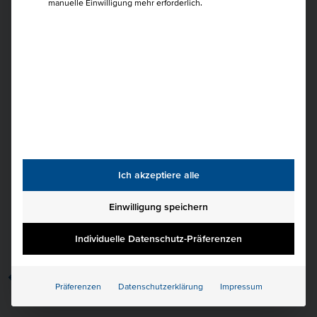
manuelle Einwilligung mehr erforderlich.
Selbständiger Unternehmer*Innenberater \"Der
Beziehungsmanager\". Gerne unterstütze ich Sie im
Bereich Kommunikation, Konfliktmoderation und im
Feelgoodmanagement. Geschäftsführer der InEchtZeit
GmbH, einer Unternehmensberatung, die Sie auf dem
Weg der \"Digitalisierung anders gedacht\" coacht und
Sie mit unseren Experten unterstützt.
Top-Fähigkeiten:
Ich akzeptiere alle
Kommunikation, werteorientierte Führung, Feel Good
Einwilligung speichern
Management, Konfliktmoderation, Moderation,
Digitalisierung und Projektmanagement
Individuelle Datenschutz-Präferenzen
zurück
Präferenzen
Datenschutzerklärung
Impressum