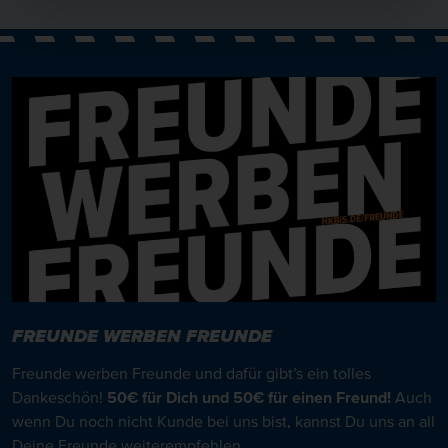
FREUNDE WERBEN FREUNDE
Freunde werben Freunde und dafür gibt’s ein tolles
Dankeschön!
50€ für Dich und 50€ für einen Freund!
Auch
wenn Du noch nicht Kunde bei uns bist, kannst Du uns an all
Deine Freunde weiterempfehlen.