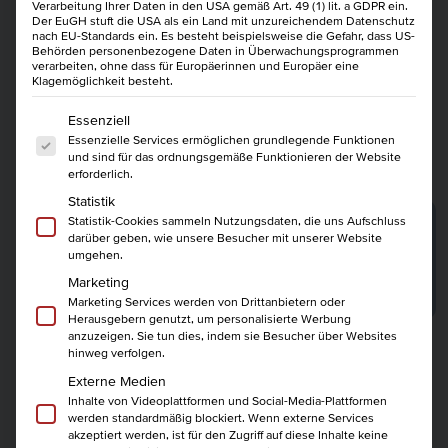
Verarbeitung Ihrer Daten in den USA gemäß Art. 49 (1) lit. a GDPR ein.
Der EuGH stuft die USA als ein Land mit unzureichendem Datenschutz
nach EU-Standards ein. Es besteht beispielsweise die Gefahr, dass US-
Behörden personenbezogene Daten in Überwachungsprogrammen
Themenportfolio:
verarbeiten, ohne dass für Europäerinnen und Europäer eine
Klagemöglichkeit besteht.
Management, Controlling, Personal, IT
Es folgt eine Liste der Service-Gruppen, für die eine Einwi
Essenziell
Essenzielle Services ermöglichen grundlegende Funktionen
und sind für das ordnungsgemäße Funktionieren der Website
Kurse:
erforderlich.
Statistik
Projektassistent IHK
Statistik-Cookies sammeln Nutzungsdaten, die uns Aufschluss
darüber geben, wie unsere Besucher mit unserer Website
50 U.-Std.
05.10.2026
2 180
umgehen.
Marketing
mehr erfahren
Marketing Services werden von Drittanbietern oder
Herausgebern genutzt, um personalisierte Werbung
anzuzeigen. Sie tun dies, indem sie Besucher über Websites
hinweg verfolgen.
Berufsportfolio
Externe Medien
Inhalte von Videoplattformen und Social-Media-Plattformen
werden standardmäßig blockiert. Wenn externe Services
akzeptiert werden, ist für den Zugriff auf diese Inhalte keine
Aktuelle Position: