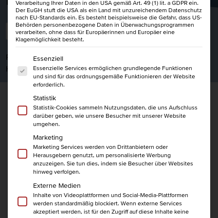
Verarbeitung Ihrer Daten in den USA gemäß Art. 49 (1) lit. a GDPR ein.
Der EuGH stuft die USA als ein Land mit unzureichendem Datenschutz
nach EU-Standards ein. Es besteht beispielsweise die Gefahr, dass US-
Behörden personenbezogene Daten in Überwachungsprogrammen
Dozenten Website
verarbeiten, ohne dass für Europäerinnen und Europäer eine
Klagemöglichkeit besteht.
Es folgt eine Liste der Service-Gruppen, für die eine Einwi
Robert Wiechmann Dozent bei der HKBiS Handelskammer
Essenziell
Hamburg Bildungs-Service gemeinnützige GmbH
Essenzielle Services ermöglichen grundlegende Funktionen
und sind für das ordnungsgemäße Funktionieren der Website
erforderlich.
Statistik
Statistik-Cookies sammeln Nutzungsdaten, die uns Aufschluss
Weiterbildungsportfolio
darüber geben, wie unsere Besucher mit unserer Website
umgehen.
Marketing
Themenportfolio:
Marketing Services werden von Drittanbietern oder
Herausgebern genutzt, um personalisierte Werbung
Als Business Coach und Berater habe ich viele
anzuzeigen. Sie tun dies, indem sie Besucher über Websites
hinweg verfolgen.
Organisationen auf ihrem Weg durch tiefgreifende
Veränderungen begleitet. Meine Stärke liegt darin,
Externe Medien
Inhalte von Videoplattformen und Social-Media-Plattformen
Menschen in ihrer Entwicklung zu unterstützen und
werden standardmäßig blockiert. Wenn externe Services
sinnvolle Lösungen zu finden, die Wandel nicht nur
akzeptiert werden, ist für den Zugriff auf diese Inhalte keine