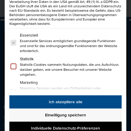
Verarbeitung Ihrer Daten in den USA gemäß Art. 49 (1) lit. a GDPR ein.
Der EuGH stuft die USA als ein Land mit unzureichendem Datenschutz
nach EU-Standards ein. Es besteht beispielsweise die Gefahr, dass US-
Behörden personenbezogene Daten in Überwachungsprogrammen
verarbeiten, ohne dass für Europäerinnen und Europäer eine
Klagemöglichkeit besteht.
Es folgt eine Liste der Service-Gruppen, für die eine Einwi
Essenziell
Essenzielle Services ermöglichen grundlegende Funktionen
und sind für das ordnungsgemäße Funktionieren der Website
erforderlich.
Statistik
Statistik-Cookies sammeln Nutzungsdaten, die uns Aufschluss
darüber geben, wie unsere Besucher mit unserer Website
umgehen.
Marketing
Marketing Services werden von Drittanbietern oder
Herausgebern genutzt, um personalisierte Werbung
anzuzeigen. Sie tun dies, indem sie Besucher über Websites
Ich akzeptiere alle
hinweg verfolgen.
FREUNDE WERBEN FREUNDE
Externe Medien
Einwilligung speichern
Freunde werben Freunde und dafür gibt’s ein tolles
Inhalte von Videoplattformen und Social-Media-Plattformen
werden standardmäßig blockiert. Wenn externe Services
Dankeschön!
50€ für Dich und 50€ für einen Freund!
Auch
akzeptiert werden, ist für den Zugriff auf diese Inhalte keine
Individuelle Datenschutz-Präferenzen