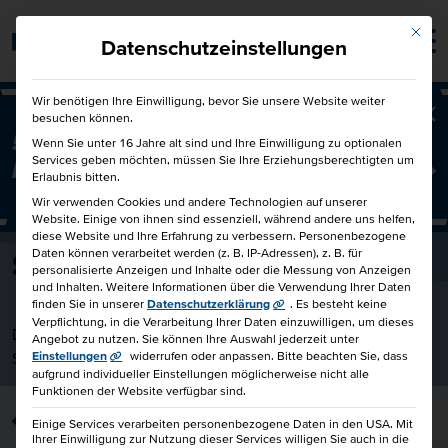
Mit die
Barrierefrei
Datenschutzeinstellungen
Wir benötigen Ihre Einwilligung, bevor Sie unsere Website weiter
besuchen können.
Ba
50€ für Dich und 50€ für einen
Wenn Sie unter 16 Jahre alt sind und Ihre Einwilligung zu optionalen
Services geben möchten, müssen Sie Ihre Erziehungsberechtigten um
Freund!
Freunde werben Freunde
Erlaubnis bitten.
Wir verwenden Cookies und andere Technologien auf unserer
Website. Einige von ihnen sind essenziell, während andere uns helfen,
diese Website und Ihre Erfahrung zu verbessern.
Personenbezogene
Daten können verarbeitet werden (z. B. IP-Adressen), z. B. für
Stephanie Lammers
personalisierte Anzeigen und Inhalte oder die Messung von Anzeigen
und Inhalten.
Weitere Informationen über die Verwendung Ihrer Daten
finden Sie in unserer
Datenschutzerklärung
.
Es besteht keine
Verpflichtung, in die Verarbeitung Ihrer Daten einzuwilligen, um dieses
Dozentin bei der HKBiS Handelskammer Hamburg Bildungs-
Angebot zu nutzen.
Sie können Ihre Auswahl jederzeit unter
Service gemeinnützige GmbH
Einstellungen
widerrufen oder anpassen.
Bitte beachten Sie, dass
aufgrund individueller Einstellungen möglicherweise nicht alle
Funktionen der Website verfügbar sind.
zurück
Einige Services verarbeiten personenbezogene Daten in den USA. Mit
Ihrer Einwilligung zur Nutzung dieser Services willigen Sie auch in die