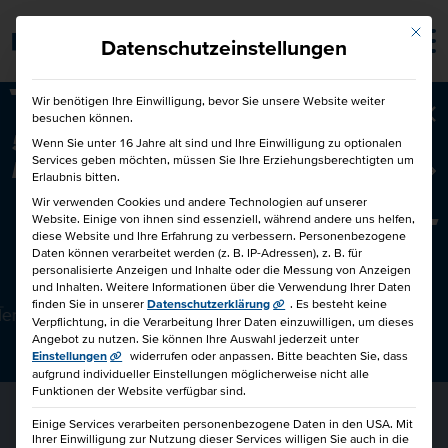
Mit die
Barrierefrei
Datenschutzeinstellungen
Wir benötigen Ihre Einwilligung, bevor Sie unsere Website weiter
besuchen können.
Ba
50€ für Dich und 50€ für einen
Wenn Sie unter 16 Jahre alt sind und Ihre Einwilligung zu optionalen
Services geben möchten, müssen Sie Ihre Erziehungsberechtigten um
Freund!
Freunde werben Freunde
Erlaubnis bitten.
Wir verwenden Cookies und andere Technologien auf unserer
Website. Einige von ihnen sind essenziell, während andere uns helfen,
diese Website und Ihre Erfahrung zu verbessern.
Personenbezogene
AGILER PROJEKTMANAGER IHK [LIVE-ONLINE-
Daten können verarbeitet werden (z. B. IP-Adressen), z. B. für
personalisierte Anzeigen und Inhalte oder die Messung von Anzeigen
TRAINING]
und Inhalten.
Weitere Informationen über die Verwendung Ihrer Daten
finden Sie in unserer
Datenschutzerklärung
.
Es besteht keine
den
Verpflichtung, in die Verarbeitung Ihrer Daten einzuwilligen, um dieses
Angebot zu nutzen.
Sie können Ihre Auswahl jederzeit unter
Einstellungen
widerrufen oder anpassen.
Bitte beachten Sie, dass
aufgrund individueller Einstellungen möglicherweise nicht alle
gang
Funktionen der Website verfügbar sind.
Einige Services verarbeiten personenbezogene Daten in den USA. Mit
Ihrer Einwilligung zur Nutzung dieser Services willigen Sie auch in die