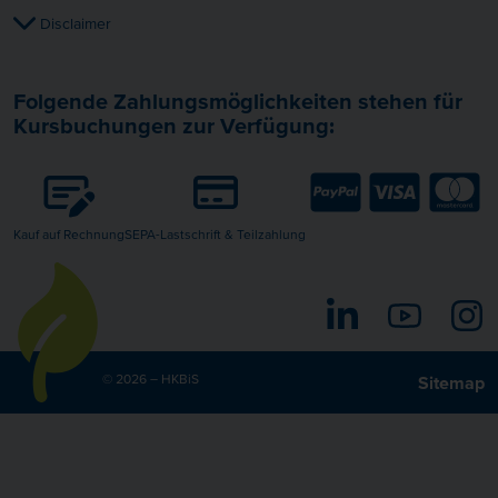
Disclaimer
Folgende Zahlungsmöglichkeiten stehen für
Kursbuchungen zur Verfügung:
Kauf auf Rechnung
SEPA-Lastschrift & Teilzahlung
LinkedIn
YouTube
I
© 2026 – HKBiS
Sitemap