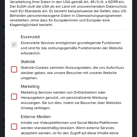
Verarbeitung Ihrer Daten in den USA gemäß Art. 49 (1) lit. a GDPR ein.
Der EuGH stuft die USA als ein Land mit unzureichendem Datenschutz
nach EU-Standards ein. Es besteht beispielsweise die Gefahr, dass US-
Behörden personenbezogene Daten in Überwachungsprogrammen
verarbeiten, ohne dass für Europäerinnen und Europäer eine
ALLES AUF EINEN BLICK
Klagemöglichkeit besteht.
Es folgt eine Liste der Service-Gruppen, für die eine Einwi
Essenziell
Schluss mit starren Planstrukturen: Werde
Essenzielle Services ermöglichen grundlegende Funktionen
zum agilen Gestalter
und sind für das ordnungsgemäße Funktionieren der Website
erforderlich.
In einem Marktumfeld, das sich ständig wandelt, stoßen
Statistik
klassische Projektmethoden oft an ihre Grenzen. Als Agiler
Statistik-Cookies sammeln Nutzungsdaten, die uns Aufschluss
Projektmanager (IHK) bist du der entscheidende Faktor, um
darüber geben, wie unsere Besucher mit unserer Website
Projekte trotz Unsicherheit und Komplexität sicher ins Ziel
umgehen.
zu bringen. Du lernst, starre Hierarchien durch adaptive
Marketing
Marketing Services werden von Drittanbietern oder
Prozesse zu ersetzen und Teams zu Höchstleistungen zu
Herausgebern genutzt, um personalisierte Werbung
führen, ohne dabei den Fokus auf den Kundenwert zu
anzuzeigen. Sie tun dies, indem sie Besucher über Websites
verlieren.
hinweg verfolgen.
Externe Medien
Das Beste aus zwei Welten: Agilität, die
Inhalte von Videoplattformen und Social-Media-Plattformen
funktioniert
werden standardmäßig blockiert. Wenn externe Services
akzeptiert werden, ist für den Zugriff auf diese Inhalte keine