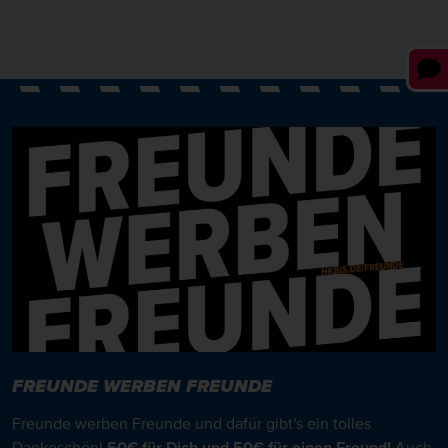
FREUNDE WERBEN FREUNDE
Freunde werben Freunde und dafür gibt’s ein tolles
Dankeschön!
50€ für Dich und 50€ für einen Freund!
Auch