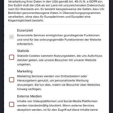
Verarbeitung Ihrer Daten in den USA gemäß Art. 49 (1) lit. a GDPR ein.
Der EuGH stuft die USA als ein Land mit unzureichendem Datenschutz
nach EU-Standards ein. Es besteht beispielsweise die Gefahr, dass US-
Behörden personenbezogene Daten in Überwachungsprogrammen
verarbeiten, ohne dass für Europäerinnen und Europäer eine
Klagemöglichkeit besteht.
ALLES AUF EINEN BLICK
Es folgt eine Liste der Service-Gruppen, für die eine Einwi
Essenziell
Wie schaffst Du Content, der wirklich wirkt -
Essenzielle Services ermöglichen grundlegende Funktionen
und sind für das ordnungsgemäße Funktionieren der Website
und nicht nur Zeit frisst?
erforderlich.
Content ist überall, aber was bringt Dir und Deinem
Statistik
Statistik-Cookies sammeln Nutzungsdaten, die uns Aufschluss
Unternehmen wirklich Ergebnisse? In diesem Seminar lernst
darüber geben, wie unsere Besucher mit unserer Website
Du, wie Du Content gezielt planst, strukturierst und
umgehen.
produzierst, sodass er messbar wirkt: für Sichtbarkeit,
Marketing
Vertrauen und Vertrieb. Statt loser Ideen sammelst Du einen
Marketing Services werden von Drittanbietern oder
Herausgebern genutzt, um personalisierte Werbung
klaren Redaktionsplan. Dieser Redaktionsplan passt zu
anzuzeigen. Sie tun dies, indem sie Besucher über Websites
Deinen Zielen, Ressourcen und Kanälen. Du kannst ihn
hinweg verfolgen.
sofort in Deinem Arbeitsalltag einsetzen.
Externe Medien
Inhalte von Videoplattformen und Social-Media-Plattformen
Wie helfen Dir Redaktion, Struktur und KI
werden standardmäßig blockiert. Wenn externe Services
dabei, Zeit zu sparen und bessere Ergebnisse
akzeptiert werden, ist für den Zugriff auf diese Inhalte keine