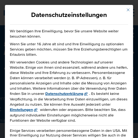
Mit die
Barrierefrei
Datenschutzeinstellungen
Wir benötigen Ihre Einwilligung, bevor Sie unsere Website weiter
besuchen können.
Ba
50€ für Dich und 50€ für einen
Wenn Sie unter 16 Jahre alt sind und Ihre Einwilligung zu optionalen
Services geben möchten, müssen Sie Ihre Erziehungsberechtigten um
Freund!
Freunde werben Freunde
Erlaubnis bitten.
Wir verwenden Cookies und andere Technologien auf unserer
Website. Einige von ihnen sind essenziell, während andere uns helfen,
diese Website und Ihre Erfahrung zu verbessern.
Personenbezogene
CONTENT, DER WIRKT - REDAKTIONELLE PLANUNG &
Daten können verarbeitet werden (z. B. IP-Adressen), z. B. für
personalisierte Anzeigen und Inhalte oder die Messung von Anzeigen
KI-TOOLS
und Inhalten.
Weitere Informationen über die Verwendung Ihrer Daten
finden Sie in unserer
Datenschutzerklärung
.
Es besteht keine
rrichtsstunden
Verpflichtung, in die Verarbeitung Ihrer Daten einzuwilligen, um dieses
Angebot zu nutzen.
Sie können Ihre Auswahl jederzeit unter
€
Einstellungen
widerrufen oder anpassen.
Bitte beachten Sie, dass
aufgrund individueller Einstellungen möglicherweise nicht alle
minar
Funktionen der Website verfügbar sind.
Einige Services verarbeiten personenbezogene Daten in den USA. Mit
Ihrer Einwilligung zur Nutzung dieser Services willigen Sie auch in die