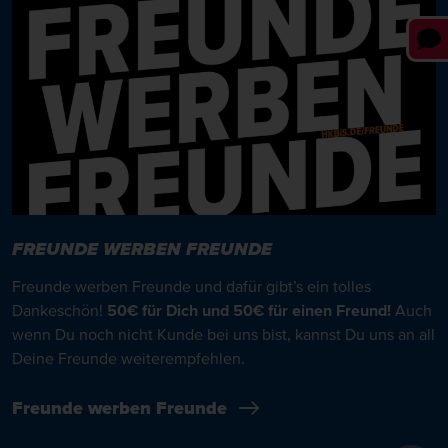
FREUNDE WERBEN FREUNDE
Freunde werben Freunde und dafür gibt’s ein tolles
Dankeschön!
50€ für Dich und 50€ für einen Freund!
Auch
wenn Du noch nicht Kunde bei uns bist, kannst Du uns an all
Deine Freunde weiterempfehlen.
Freunde werben Freunde