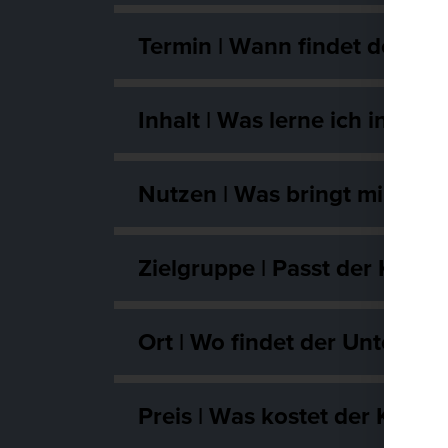
Termin | Wann findet der Kur
Inhalt | Was lerne ich in die
Nutzen | Was bringt mir dies
Zielgruppe | Passt der Kurs z
Ort | Wo findet der Unterricht
Preis | Was kostet der Kurs?