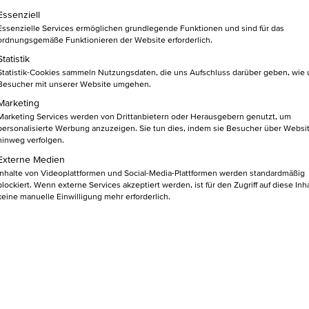
lgt eine Liste der Service-Gruppen, für die eine Einwilligung ert
Essenziell
Essenzielle Services ermöglichen grundlegende Funktionen und sind für das
in den
BU
ordnungsgemäße Funktionieren der Website erforderlich.
Warenkorb
Statistik
Statistik-Cookies sammeln Nutzungsdaten, die uns Aufschluss darüber geben, wie
Besucher mit unserer Website umgehen.
Marketing
Marketing Services werden von Drittanbietern oder Herausgebern genutzt, um
 EINEN BLICK
personalisierte Werbung anzuzeigen. Sie tun dies, indem sie Besucher über Websi
hinweg verfolgen.
Externe Medien
Inhalte von Videoplattformen und Social-Media-Plattformen werden standardmäßig
blockiert. Wenn externe Services akzeptiert werden, ist für den Zugriff auf diese Inh
gsbedingungen: Das Export-Akkreditiv
keine manuelle Einwilligung mehr erforderlich.
chäfts, wo die Interessen von Käufern und Exporteuren
ch Warenerhalt zahlen, während der Exporteur vor dem Versand
 Balance? Entdecke die Lösung durch geeignete Dokumente und
ft, bei denen Du die Dokumente über eine Bank dem Importeur
t: Dokumente und Akkreditive als Schlüssel zu E