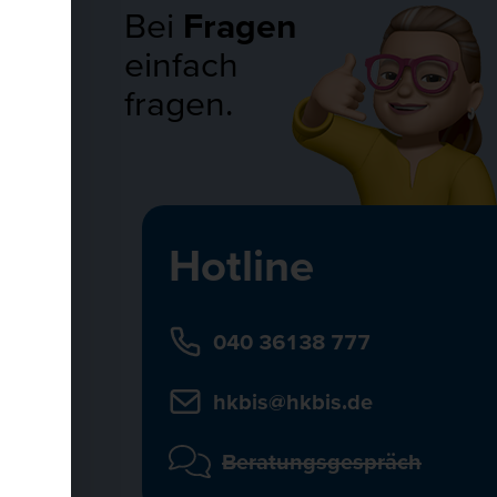
Bei
Fragen
einfach
fragen.
Hotline
040 36138 777
hkbis@hkbis.de
Beratungsgespräch