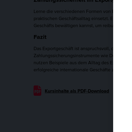
Lerne die verschiedenen Formen von Export In
praktischen Geschäftsalltag einsetzt. Erfahre,
Geschäfts bewältigen kannst, um reibungslose 
Fazit
Das Exportgeschäft ist anspruchsvoll, doch mi
Zahlungssicherungsinstrumente wie Dokumenten-
nutzen Beispiele aus dem Alltag des Exportgesc
erfolgreiche internationale Geschäfte zu führen
Kursinhalte als PDF-Download