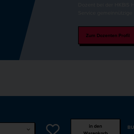
Dozent bei der HKBiS 
Service gemeinnützig
Zum Dozenten Profil
in den
BU
Warenkorb