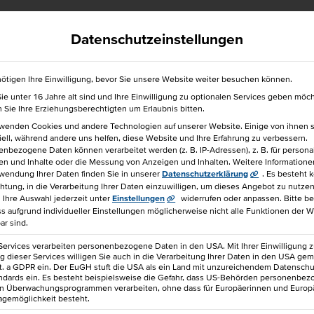
efrei
040 36138 777
hkbis@hkbis.de
Datenschutzeinstellungen
ötigen Ihre Einwilligung, bevor Sie unsere Website weiter besuchen können.
e unter 16 Jahre alt sind und Ihre Einwilligung zu optionalen Services geben möc
für einen Freund!
Sie Ihre Erziehungsberechtigten um Erlaubnis bitten.
rwenden Cookies und andere Technologien auf unserer Website. Einige von ihnen 
ell, während andere uns helfen, diese Website und Ihre Erfahrung zu verbessern.
nbezogene Daten können verarbeitet werden (z. B. IP-Adressen), z. B. für personal
en und Inhalte oder die Messung von Anzeigen und Inhalten.
Weitere Informatione
wendung Ihrer Daten finden Sie in unserer
Datenschutzerklärung
.
Es besteht 
chtung, in die Verarbeitung Ihrer Daten einzuwilligen, um dieses Angebot zu nutzen
DEM EXPORT-AKKREDITIV
Ihre Auswahl jederzeit unter
Einstellungen
widerrufen oder anpassen.
Bitte b
ss aufgrund individueller Einstellungen möglicherweise nicht alle Funktionen der 
ar sind.
680 €
IHK-Seminar
Services verarbeiten personenbezogene Daten in den USA. Mit Ihrer Einwilligung z
 dieser Services willigen Sie auch in die Verarbeitung Ihrer Daten in den USA gem
lit. a GDPR ein. Der EuGH stuft die USA als ein Land mit unzureichendem Datensch
ndards ein. Es besteht beispielsweise die Gefahr, dass US-Behörden personenbe
in Überwachungsprogrammen verarbeiten, ohne dass für Europäerinnen und Europ
agemöglichkeit besteht.