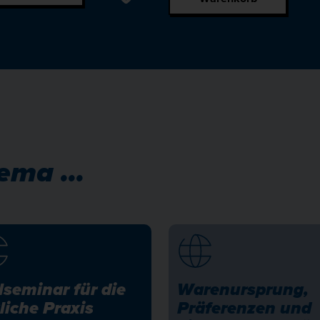
ema ...
lseminar für die
Warenursprung,
liche Praxis
Präferenzen und