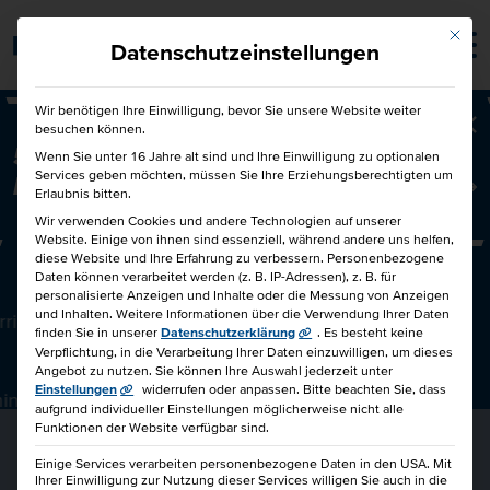
Mit die
Barrierefrei
Datenschutzeinstellungen
Wir benötigen Ihre Einwilligung, bevor Sie unsere Website weiter
besuchen können.
Ba
50€ für Dich und 50€ für einen
Wenn Sie unter 16 Jahre alt sind und Ihre Einwilligung zu optionalen
Services geben möchten, müssen Sie Ihre Erziehungsberechtigten um
Freund!
Freunde werben Freunde
Erlaubnis bitten.
Wir verwenden Cookies und andere Technologien auf unserer
Website. Einige von ihnen sind essenziell, während andere uns helfen,
diese Website und Ihre Erfahrung zu verbessern.
Personenbezogene
FÜHRUNGSPRAXIS: FÜHREN UNTER DRUCK
Daten können verarbeitet werden (z. B. IP-Adressen), z. B. für
personalisierte Anzeigen und Inhalte oder die Messung von Anzeigen
und Inhalten.
Weitere Informationen über die Verwendung Ihrer Daten
rrichtsstunden
finden Sie in unserer
Datenschutzerklärung
.
Es besteht keine
Verpflichtung, in die Verarbeitung Ihrer Daten einzuwilligen, um dieses
Angebot zu nutzen.
Sie können Ihre Auswahl jederzeit unter
Einstellungen
widerrufen oder anpassen.
Bitte beachten Sie, dass
inar
aufgrund individueller Einstellungen möglicherweise nicht alle
Funktionen der Website verfügbar sind.
Einige Services verarbeiten personenbezogene Daten in den USA. Mit
Ihrer Einwilligung zur Nutzung dieser Services willigen Sie auch in die