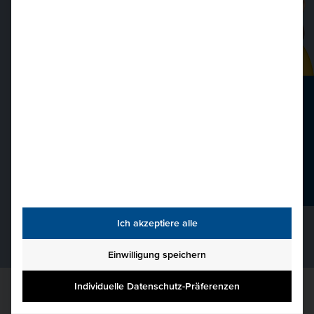
040 36138 777
hkbis@hkbis.de
Beratungsgespräch
Ich akzeptiere alle
Einwilligung speichern
Individuelle Datenschutz-Präferenzen