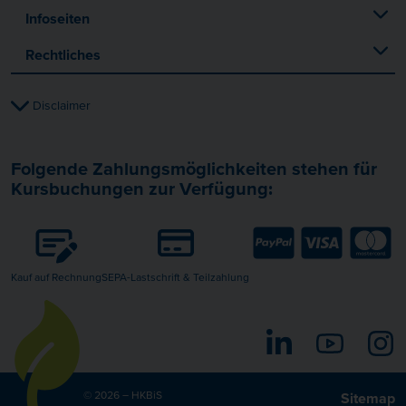
Infoseiten
Rechtliches
Disclaimer
Folgende Zahlungsmöglichkeiten stehen für
Kursbuchungen zur Verfügung:
Kauf auf Rechnung
SEPA-Lastschrift & Teilzahlung
LinkedIn
YouTube
I
© 2026 – HKBiS
Sitemap