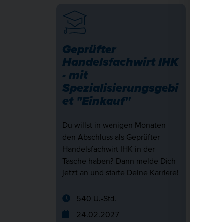
Geprüfter
Gep
Handelsfachwirt IHK
Han
- mit
- 
Spezialisierungsgebi
et "Einkauf"
Du w
den A
Hande
Du willst in wenigen Monaten
Tasc
den Abschluss als Geprüfter
jetzt
Handelsfachwirt IHK in der
Tasche haben? Dann melde Dich
jetzt an und starte Deine Karriere!
5
1
540 U.-Std.
6
24.02.2027