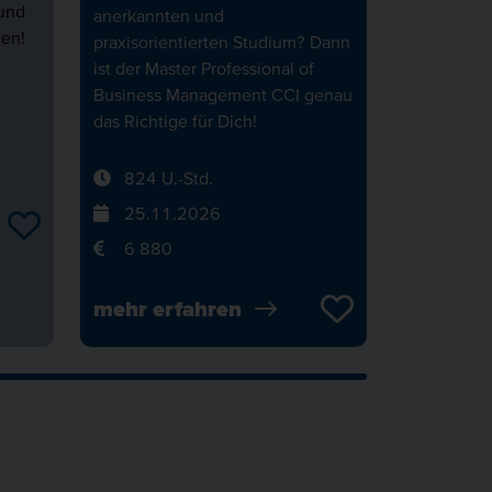
 und
anerkannten und
nen!
praxisorientierten Studium? Dann
ist der Master Professional of
Business Management CCI genau
das Richtige für Dich!
824 U.-Std.
 DICH
25.11.2026
6 880
L IM
mehr erfahren
PUS75