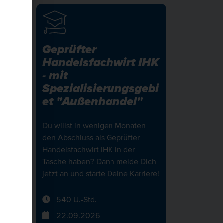
Geprüfter
Handelsfachwirt IHK
- mit
ebi
Spezialisierungsgebi
et "Außenhandel"
ung
Du willst in wenigen Monaten
den Abschluss als Geprüfter
Handelsfachwirt IHK in der
en
Tasche haben? Dann melde Dich
jetzt an und starte Deine Karriere!
Dich
riere!
540 U.-Std.
22.09.2026