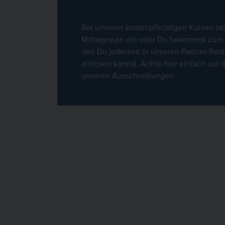
Bei unseren kostenpflichtigen Kursen la
Mittagessen ein oder Du bekommst zum K
den Du jederzeit in unseren Partner-Res
einlösen kannst. Achte hier einfach auf
unseren Ausschreibungen.