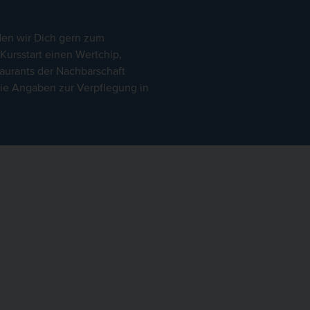
den wir Dich gern zum
ursstart einen Wertchip,
taurants der Nachbarschaft
 die Angaben zur Verpflegung in