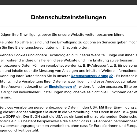
efrei
040 36138 777
hkbis@hkbis.de
Datenschutzeinstellungen
ötigen Ihre Einwilligung, bevor Sie unsere Website weiter besuchen können.
e unter 16 Jahre alt sind und Ihre Einwilligung zu optionalen Services geben möc
für einen Freund!
Sie Ihre Erziehungsberechtigten um Erlaubnis bitten.
rwenden Cookies und andere Technologien auf unserer Website. Einige von ihnen 
ell, während andere uns helfen, diese Website und Ihre Erfahrung zu verbessern.
nbezogene Daten können verarbeitet werden (z. B. IP-Adressen), z. B. für personal
en und Inhalte oder die Messung von Anzeigen und Inhalten.
Weitere Informatione
wendung Ihrer Daten finden Sie in unserer
Datenschutzerklärung
.
Es besteht 
chtung, in die Verarbeitung Ihrer Daten einzuwilligen, um dieses Angebot zu nutzen
 IHK [ABITURIENTENMODELL]
Ihre Auswahl jederzeit unter
Einstellungen
widerrufen oder anpassen.
Bitte b
ss aufgrund individueller Einstellungen möglicherweise nicht alle Funktionen der 
ar sind.
6.580 €
IHK-Abschluss
DQR: Ni
Services verarbeiten personenbezogene Daten in den USA. Mit Ihrer Einwilligung z
 dieser Services willigen Sie auch in die Verarbeitung Ihrer Daten in den USA gem
lit. a GDPR ein. Der EuGH stuft die USA als ein Land mit unzureichendem Datensch
ndards ein. Es besteht beispielsweise die Gefahr, dass US-Behörden personenbe
in Überwachungsprogrammen verarbeiten, ohne dass für Europäerinnen und Europ
agemöglichkeit besteht.