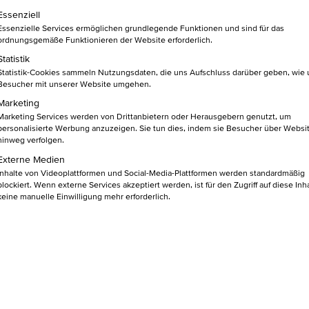
DEINE DO
lgt eine Liste der Service-Gruppen, für die eine Einwilligung ert
Essenziell
Essenzielle Services ermöglichen grundlegende Funktionen und sind für das
ordnungsgemäße Funktionieren der Website erforderlich.
Martin Cichy
Statistik
Statistik-Cookies sammeln Nutzungsdaten, die uns Aufschluss darüber geben, wie
Besucher mit unserer Website umgehen.
Marketing
Dozent bei der HKBiS 
Marketing Services werden von Drittanbietern oder Herausgebern genutzt, um
Service gemeinnützig
personalisierte Werbung anzuzeigen. Sie tun dies, indem sie Besucher über Websi
hinweg verfolgen.
Externe Medien
Inhalte von Videoplattformen und Social-Media-Plattformen werden standardmäßig
Zum Dozenten Profil
blockiert. Wenn externe Services akzeptiert werden, ist für den Zugriff auf diese Inh
keine manuelle Einwilligung mehr erforderlich.