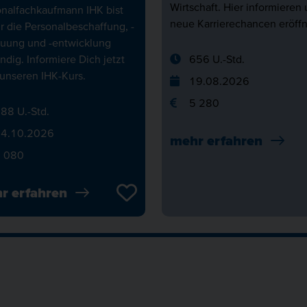
Wirtschaft. Hier informieren
onalfachkaufmann IHK bist
neue Karrierechancen eröff
r die Personalbeschaffung, -
euung und -entwicklung
ndig. Informiere Dich jetzt
656 U.-Std.
unseren IHK-Kurs.
19.08.2026
5 280
88 U.-Std.
FÜHL
4.10.2026
mehr erfahren
 080
WOH
r erfahren
CAM