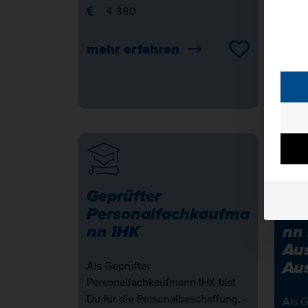
4 380
meh
mehr erfahren
Geprüfter
Gep
Personalfachkaufma
Pe
nn IHK
nn 
Aus
Aus
Als Geprüfter
Personalfachkaufmann IHK bist
Du für die Personalbeschaffung, -
Als G