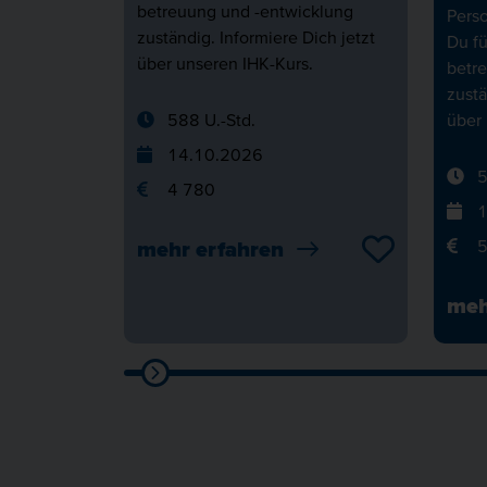
betreuung und -entwicklung
Pers
zuständig. Informiere Dich jetzt
Du fü
über unseren IHK-Kurs.
betr
zustä
588 U.-Std.
über 
14.10.2026
5
4 780
1
5
mehr erfahren
meh