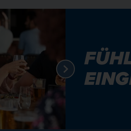
FÜHL
EIN