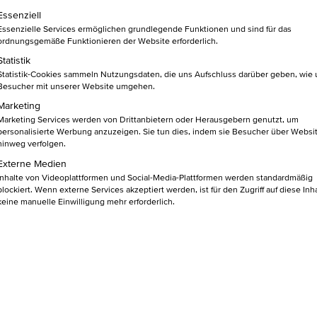
lgt eine Liste der Service-Gruppen, für die eine Einwilligung ert
Essenziell
Essenzielle Services ermöglichen grundlegende Funktionen und sind für das
in den
BU
ordnungsgemäße Funktionieren der Website erforderlich.
Warenkorb
Statistik
Statistik-Cookies sammeln Nutzungsdaten, die uns Aufschluss darüber geben, wie
Besucher mit unserer Website umgehen.
Marketing
Marketing Services werden von Drittanbietern oder Herausgebern genutzt, um
personalisierte Werbung anzuzeigen. Sie tun dies, indem sie Besucher über Websi
 EINEN BLICK
hinweg verfolgen.
Externe Medien
Inhalte von Videoplattformen und Social-Media-Plattformen werden standardmäßig
blockiert. Wenn externe Services akzeptiert werden, ist für den Zugriff auf diese Inh
cheidende Zukunftstechnologie
keine manuelle Einwilligung mehr erforderlich.
T gewinnen in den meisten Unternehmen zunehmend an Bedeutun
zepte geht, scheint kein Weg mehr am Einsatz von KI-Lösun
liche Intelligenz in unserer Wirtschaft als (eine) entscheidende
 der Anteil der Unternehmen, die KI-Anwendungen einsetzen oder