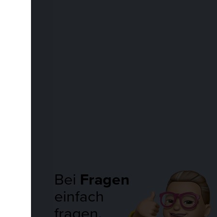
h, dass
it den
Bei
Fragen
einfach
fragen.