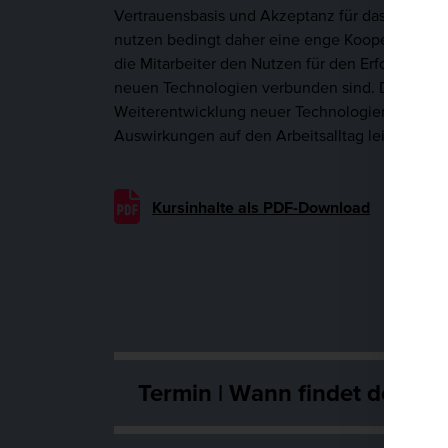
Vertrauensbasis und Akzeptanz für das neue Sys
nutzen bedingt daher eine enge Kooperation mit 
die Mitarbeiter den Nutzen für den Erfolg für I
neuen Technologien verbunden sind. Die Aufgabe
Weiterentwicklung neuer Technologien. Vor all
Auswirkungen auf den Arbeitsalltag leisten.
Kursinhalte als PDF-Download
Termin | Wann findet der Kur