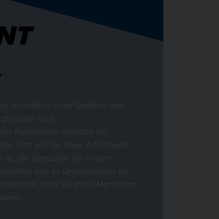
NT
r
ess verändern unser Denken und
gfristigen und
n Perspektive versetze ich
age, sich auf die neue Arbeitswelt
 ist, die Disruption für unsere
u gestalten und es Unternehmen zu
verwenden, dass sie ihren Menschen
kehrt.