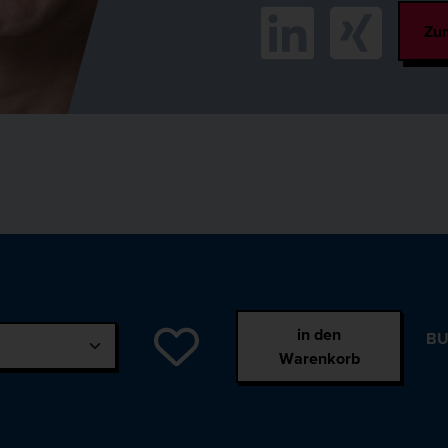
Zum
in den
BU
Warenkorb