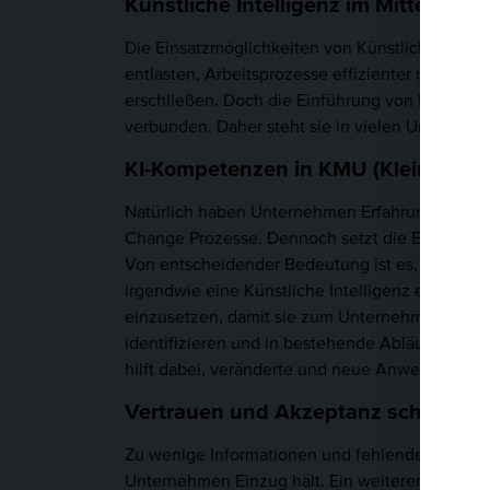
Künstliche Intelligenz im Mittelst
Die Einsatzmöglichkeiten von Künstlicher Inte
entlasten, Arbeitsprozesse effizienter machen
erschließen. Doch die Einführung von KI-System
verbunden. Daher steht sie in vielen Unterne
KI-Kompetenzen in KMU (Kleine und
Natürlich haben Unternehmen Erfahrungen dar
Change Prozesse. Dennoch setzt die Einführung
Von entscheidender Bedeutung ist es, diesen Pr
irgendwie eine Künstliche Intelligenz einzusetze
einzusetzen, damit sie zum Unternehmenserfol
identifizieren und in bestehende Abläufe zu int
hilft dabei, veränderte und neue Anwendungsfäl
Vertrauen und Akzeptanz schaffen
Zu wenige Informationen und fehlende Inspirati
Unternehmen Einzug hält. Ein weiterer Grund ist