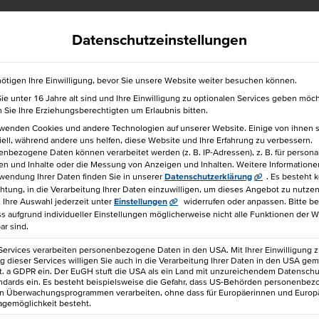
efrei
040 36138 777
hkbis@hkbis.de
Datenschutzeinstellungen
ötigen Ihre Einwilligung, bevor Sie unsere Website weiter besuchen können.
e unter 16 Jahre alt sind und Ihre Einwilligung zu optionalen Services geben möc
für einen Freund!
Sie Ihre Erziehungsberechtigten um Erlaubnis bitten.
rwenden Cookies und andere Technologien auf unserer Website. Einige von ihnen 
ell, während andere uns helfen, diese Website und Ihre Erfahrung zu verbessern.
nbezogene Daten können verarbeitet werden (z. B. IP-Adressen), z. B. für personal
en und Inhalte oder die Messung von Anzeigen und Inhalten.
Weitere Informatione
wendung Ihrer Daten finden Sie in unserer
Datenschutzerklärung
.
Es besteht 
chtung, in die Verarbeitung Ihrer Daten einzuwilligen, um dieses Angebot zu nutzen
 EINFÜHRUNG FÜR UNTERNEHMEN
Ihre Auswahl jederzeit unter
Einstellungen
widerrufen oder anpassen.
Bitte b
ss aufgrund individueller Einstellungen möglicherweise nicht alle Funktionen der 
ar sind.
1.080 €
IHK-Seminar
Services verarbeiten personenbezogene Daten in den USA. Mit Ihrer Einwilligung z
 dieser Services willigen Sie auch in die Verarbeitung Ihrer Daten in den USA gem
lit. a GDPR ein. Der EuGH stuft die USA als ein Land mit unzureichendem Datensch
ndards ein. Es besteht beispielsweise die Gefahr, dass US-Behörden personenbe
in Überwachungsprogrammen verarbeiten, ohne dass für Europäerinnen und Europ
agemöglichkeit besteht.