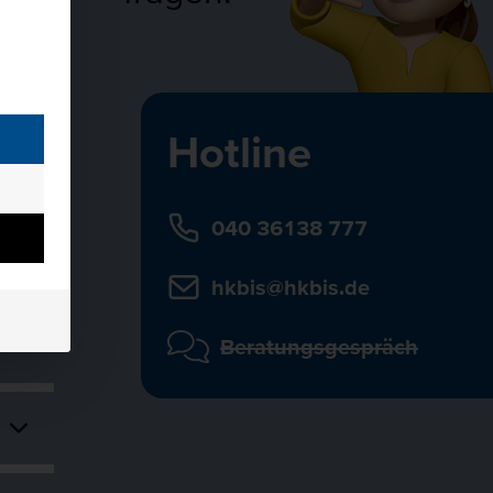
Hotline
040 36138 777
hkbis@hkbis.de
Beratungsgespräch