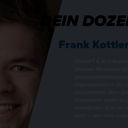
DEIN DOZE
Frank Kottle
ChatGPT & AI in Busin
Arbeiten. Mit meiner lan
gesamtunternehmerische
Organisationen in die L
vorzubereiten. Mein Ziel
Gesellschaft positiv z
ermöglichen, KI so zu 
nützt — und nicht umge