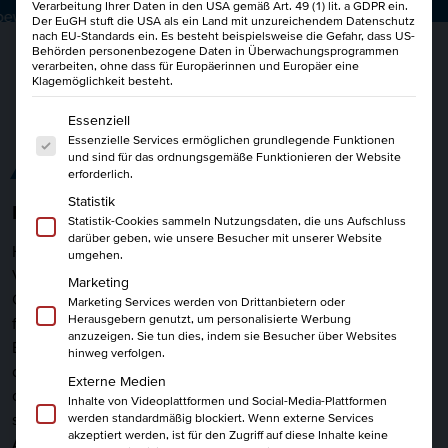
Verarbeitung Ihrer Daten in den USA gemäß Art. 49 (1) lit. a GDPR ein.
bewertet.
Der EuGH stuft die USA als ein Land mit unzureichendem Datenschutz
nach EU-Standards ein. Es besteht beispielsweise die Gefahr, dass US-
Behörden personenbezogene Daten in Überwachungsprogrammen
verarbeiten, ohne dass für Europäerinnen und Europäer eine
Klagemöglichkeit besteht.
Es folgt eine Liste der Service-Gruppen, für die eine Einwi
Essenziell
Essenzielle Services ermöglichen grundlegende Funktionen
ALLES AUF EINEN BLICK
und sind für das ordnungsgemäße Funktionieren der Website
erforderlich.
Statistik
Experte für Lohn- und Gehaltsabrechnung
Statistik-Cookies sammeln Nutzungsdaten, die uns Aufschluss
darüber geben, wie unsere Besucher mit unserer Website
Hol Dir das Fachwissen für eine professionelle
umgehen.
Verdienstabrechnung mit dem IHK-Kurs "Lohn- und
Marketing
Gehaltsabrechnung IHK"! In diesem Kurs erhältst Du eine
Marketing Services werden von Drittanbietern oder
Herausgebern genutzt, um personalisierte Werbung
fundierte Einführung in die Welt der Gehaltsabrechnung.
anzuzeigen. Sie tun dies, indem sie Besucher über Websites
Erfahre, wie Du die Steuerbeträge korrekt berechnest und
hinweg verfolgen.
die Sozialversicherungsbeiträge ermittelst. Lerne alles über
Externe Medien
die Aufzeichnungs- und Meldepflichten des Arbeitgebers
Inhalte von Videoplattformen und Social-Media-Plattformen
sowie die Lohnsteueranmeldung und Beitragsnachweise.
werden standardmäßig blockiert. Wenn externe Services
akzeptiert werden, ist für den Zugriff auf diese Inhalte keine
Aber da kommt noch mehr! Unsere Dozenten geben Dir