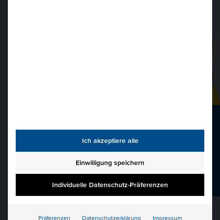
Bei
Fragen
einfach
fragen.
040 36138 777
Ich akzeptiere alle
hkbis@hkbis.de
Einwilligung speichern
Beratungsgespräch
Individuelle Datenschutz-Präferenzen
Präferenzen
Datenschutzerklärung
Impressum