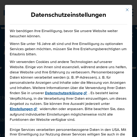
Mit die
Barrierefrei
Datenschutzeinstellungen
Wir benötigen Ihre Einwilligung, bevor Sie unsere Website weiter
besuchen können.
Ba
50€ für Dich und 50€ für einen
Wenn Sie unter 16 Jahre alt sind und Ihre Einwilligung zu optionalen
Services geben möchten, müssen Sie Ihre Erziehungsberechtigten um
Freund!
Freunde werben Freunde
Erlaubnis bitten.
Wir verwenden Cookies und andere Technologien auf unserer
Website. Einige von ihnen sind essenziell, während andere uns helfen,
diese Website und Ihre Erfahrung zu verbessern.
Personenbezogene
LOHN- UND GEHALTSABRECHNUNG IHK
Daten können verarbeitet werden (z. B. IP-Adressen), z. B. für
personalisierte Anzeigen und Inhalte oder die Messung von Anzeigen
[TAGESKURS]
und Inhalten.
Weitere Informationen über die Verwendung Ihrer Daten
finden Sie in unserer
Datenschutzerklärung
.
Es besteht keine
ichtsstunden
Verpflichtung, in die Verarbeitung Ihrer Daten einzuwilligen, um dieses
Angebot zu nutzen.
Sie können Ihre Auswahl jederzeit unter
Einstellungen
widerrufen oder anpassen.
Bitte beachten Sie, dass
aufgrund individueller Einstellungen möglicherweise nicht alle
ikatslehrgang
Funktionen der Website verfügbar sind.
Einige Services verarbeiten personenbezogene Daten in den USA. Mit
diesen Kurs mit 4.8 von 5.0
Ihrer Einwilligung zur Nutzung dieser Services willigen Sie auch in die