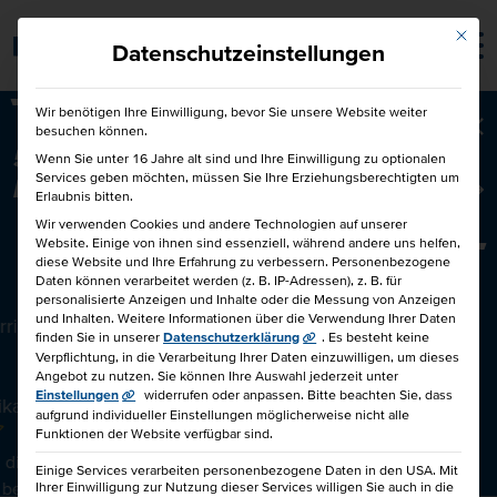
Mit die
Barrierefrei
Datenschutzeinstellungen
Wir benötigen Ihre Einwilligung, bevor Sie unsere Website weiter
besuchen können.
Ba
50€ für Dich und 50€ für einen
Wenn Sie unter 16 Jahre alt sind und Ihre Einwilligung zu optionalen
Services geben möchten, müssen Sie Ihre Erziehungsberechtigten um
Freund!
Freunde werben Freunde
Erlaubnis bitten.
Wir verwenden Cookies und andere Technologien auf unserer
Website. Einige von ihnen sind essenziell, während andere uns helfen,
diese Website und Ihre Erfahrung zu verbessern.
Personenbezogene
PERSONALREFERENT IHK / HR MANAGER CCI
Daten können verarbeitet werden (z. B. IP-Adressen), z. B. für
personalisierte Anzeigen und Inhalte oder die Messung von Anzeigen
und Inhalten.
Weitere Informationen über die Verwendung Ihrer Daten
rrichtsstunden
finden Sie in unserer
Datenschutzerklärung
.
Es besteht keine
Verpflichtung, in die Verarbeitung Ihrer Daten einzuwilligen, um dieses
Angebot zu nutzen.
Sie können Ihre Auswahl jederzeit unter
Einstellungen
widerrufen oder anpassen.
Bitte beachten Sie, dass
fikatslehrgang
aufgrund individueller Einstellungen möglicherweise nicht alle
Funktionen der Website verfügbar sind.
diesen Kurs mit 4.5 von 5.0
Einige Services verarbeiten personenbezogene Daten in den USA. Mit
 bewertet.
Ihrer Einwilligung zur Nutzung dieser Services willigen Sie auch in die