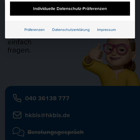
Veröffentlicht: 19.11.2025
Individuelle Datenschutz-Präferenzen
Präferenzen
Datenschutzerklärung
Impressum
Bei
Fragen
einfach
fragen.
040 36138 777
hkbis@hkbis.de
Beratungsgespräch