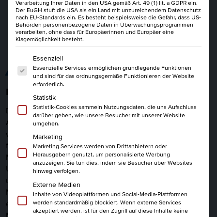
Verarbeitung Ihrer Daten in den USA gemäß Art. 49 (1) lit. a GDPR ein.
Der EuGH stuft die USA als ein Land mit unzureichendem Datenschutz
nach EU-Standards ein. Es besteht beispielsweise die Gefahr, dass US-
Behörden personenbezogene Daten in Überwachungsprogrammen
verarbeiten, ohne dass für Europäerinnen und Europäer eine
Klagemöglichkeit besteht.
Es folgt eine Liste der Service-Gruppen, für die eine Einwi
Essenziell
ALLES AUF EINEN BLICK
Essenzielle Services ermöglichen grundlegende Funktionen
und sind für das ordnungsgemäße Funktionieren der Website
erforderlich.
Die Aufgabenfelder des HR-Managements
Statistik
Statistik-Cookies sammeln Nutzungsdaten, die uns Aufschluss
Die Herausforderungen sind gewaltig: In Zeiten eines
darüber geben, wie unsere Besucher mit unserer Website
Arbeitnehmermarktes, des Fachkräftemangels, der
umgehen.
wachsenden Anforderungen der Digitalisierung und des
Marketing
fortschreitenden demografischen Wandels muss das HR-
Marketing Services werden von Drittanbietern oder
Herausgebern genutzt, um personalisierte Werbung
Management eine zentrale Aufgabe erfüllen: alle
anzuzeigen. Sie tun dies, indem sie Besucher über Websites
Unternehmensbereiche jederzeit mit qualifiziertem Fach-
hinweg verfolgen.
und Führungspersonal zu besetzen. Denn ohne diese
Externe Medien
Mitarbeiter wird kein Unternehmen langfristig wirtschaftlich
Inhalte von Videoplattformen und Social-Media-Plattformen
werden standardmäßig blockiert. Wenn externe Services
erfolgreich sein. Daraus abgeleitet, muss das HR-
akzeptiert werden, ist für den Zugriff auf diese Inhalte keine
Management folgende Aufgabenfelder bedienen: