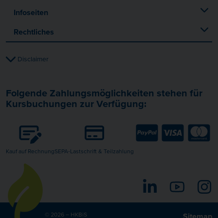
Infoseiten
Rechtliches
Disclaimer
Folgende Zahlungsmöglichkeiten stehen für
Kursbuchungen zur Verfügung:
Kauf auf Rechnung
SEPA-Lastschrift & Teilzahlung
LinkedIn
YouTube
I
© 2026 – HKBiS
Sitemap