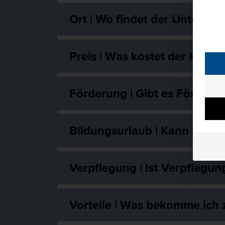
Ort | Wo findet der Unterricht
Preis | Was kostet der Kurs?
Förderung | Gibt es Förderu
Bildungsurlaub | Kann ich f
Verpflegung | Ist Verpflegun
Vorteile | Was bekomme ich 