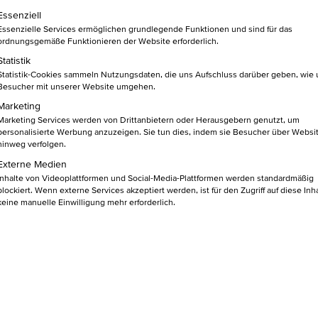
lgt eine Liste der Service-Gruppen, für die eine Einwilligung ert
Essenziell
Essenzielle Services ermöglichen grundlegende Funktionen und sind für das
ordnungsgemäße Funktionieren der Website erforderlich.
Statistik
Statistik-Cookies sammeln Nutzungsdaten, die uns Aufschluss darüber geben, wie
in den
Besucher mit unserer Website umgehen.
Warenkorb
Marketing
KU
Marketing Services werden von Drittanbietern oder Herausgebern genutzt, um
personalisierte Werbung anzuzeigen. Sie tun dies, indem sie Besucher über Websi
NU
hinweg verfolgen.
Externe Medien
 EINEN BLICK
Inhalte von Videoplattformen und Social-Media-Plattformen werden standardmäßig
blockiert. Wenn externe Services akzeptiert werden, ist für den Zugriff auf diese Inh
keine manuelle Einwilligung mehr erforderlich.
ikten führen. In diesem Seminar lernst Du, souverän und
Konflikte zu bewältigen. Du erhältst praktische Tools und Tech
rmonische Arbeitsatmosphäre wiederherzustellen.