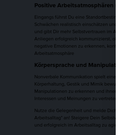
Positive Arbeitsatmosphären schaff
Eingangs führst Du eine Standortbestimmung du
Schwächen realistisch einschätzen und das Feed
und gibt Dir mehr Selbstvertrauen im Arbeitsal
Anliegen erfolgreich kommunizierst, ohne dabe
negative Emotionen zu erkennen, kontrollieren 
Arbeitsatmosphäre
Körpersprache und Manipulation
Nonverbale Kommunikation spielt einen entsche
Körperhaltung, Gestik und Mimik bewusst einse
Manipulationen zu erkennen und ihnen gezielt 
Interessen und Meinungen zu vertreten.
Nutze die Gelegenheit und melde Dich jetzt fü
Arbeitsalltag" an! Steigere Dein Selbstwertgef
und erfolgreich im Arbeitsalltag zu agieren.