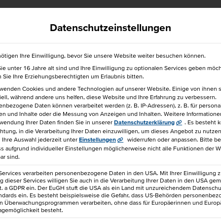
efrei
040 36138 777
hkbis@hkbis.de
Datenschutzeinstellungen
ötigen Ihre Einwilligung, bevor Sie unsere Website weiter besuchen können.
e unter 16 Jahre alt sind und Ihre Einwilligung zu optionalen Services geben möc
für einen Freund!
Sie Ihre Erziehungsberechtigten um Erlaubnis bitten.
rwenden Cookies und andere Technologien auf unserer Website. Einige von ihnen 
ell, während andere uns helfen, diese Website und Ihre Erfahrung zu verbessern.
nbezogene Daten können verarbeitet werden (z. B. IP-Adressen), z. B. für personal
en und Inhalte oder die Messung von Anzeigen und Inhalten.
Weitere Informatione
wendung Ihrer Daten finden Sie in unserer
Datenschutzerklärung
.
Es besteht 
chtung, in die Verarbeitung Ihrer Daten einzuwilligen, um dieses Angebot zu nutzen
KTKOMPETENT IM ARBEITSALLTAG
Ihre Auswahl jederzeit unter
Einstellungen
widerrufen oder anpassen.
Bitte b
ss aufgrund individueller Einstellungen möglicherweise nicht alle Funktionen der 
ar sind.
680 €
IHK-Seminar
Services verarbeiten personenbezogene Daten in den USA. Mit Ihrer Einwilligung z
 dieser Services willigen Sie auch in die Verarbeitung Ihrer Daten in den USA gem
lit. a GDPR ein. Der EuGH stuft die USA als ein Land mit unzureichendem Datensch
ndards ein. Es besteht beispielsweise die Gefahr, dass US-Behörden personenbe
in Überwachungsprogrammen verarbeiten, ohne dass für Europäerinnen und Europ
(Ausgezeichnet) bewertet.
agemöglichkeit besteht.