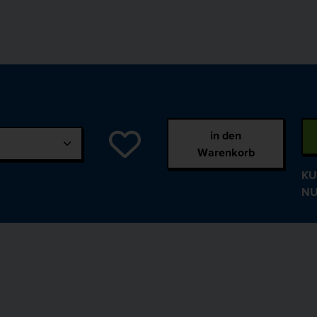
in den
Warenkorb
KU
NU