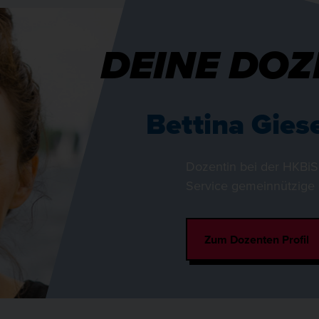
DEINE DOZ
Bettina Gies
Dozentin bei der HKBi
Service gemeinnützig
Zum Dozenten Profil