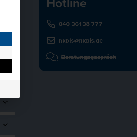
Hotline
040 36138 777
hkbis@hkbis.de
Beratungsgespräch