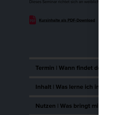
Dieses Seminar richtet sich an weibliche Fach-
Kursinhalte als PDF-Download
Termin | Wann findet der Kur
Inhalt | Was lerne ich in die
Nutzen | Was bringt mir dies