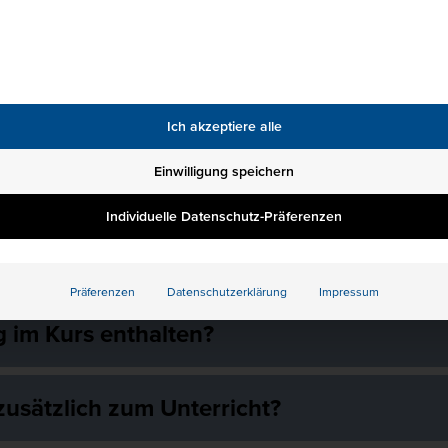
 statt - online oder in Präsenz?
Ich akzeptiere alle
Einwilligung speichern
ngen?
Individuelle Datenschutz-Präferenzen
ür diesen Kurs Bildungsurlaub beantragen?
Präferenzen
Datenschutzerklärung
Impressum
g im Kurs enthalten?
zusätzlich zum Unterricht?