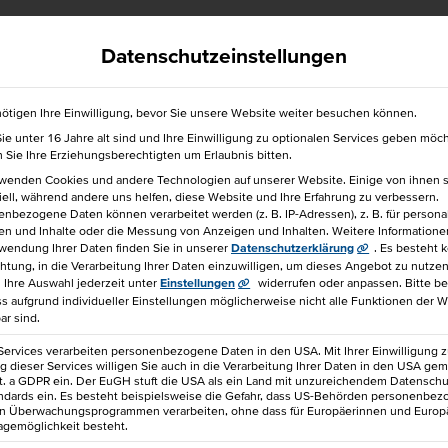
efrei
040 36138 777
hkbis@hkbis.de
Datenschutzeinstellungen
ötigen Ihre Einwilligung, bevor Sie unsere Website weiter besuchen können.
e unter 16 Jahre alt sind und Ihre Einwilligung zu optionalen Services geben möc
für einen Freund!
Sie Ihre Erziehungsberechtigten um Erlaubnis bitten.
rwenden Cookies und andere Technologien auf unserer Website. Einige von ihnen 
ell, während andere uns helfen, diese Website und Ihre Erfahrung zu verbessern.
nbezogene Daten können verarbeitet werden (z. B. IP-Adressen), z. B. für personal
en und Inhalte oder die Messung von Anzeigen und Inhalten.
Weitere Informatione
wendung Ihrer Daten finden Sie in unserer
Datenschutzerklärung
.
Es besteht 
chtung, in die Verarbeitung Ihrer Daten einzuwilligen, um dieses Angebot zu nutzen
HTEN ÜBERZEUGEN
Ihre Auswahl jederzeit unter
Einstellungen
widerrufen oder anpassen.
Bitte b
ss aufgrund individueller Einstellungen möglicherweise nicht alle Funktionen der 
ar sind.
1.080 €
IHK-Seminar
Services verarbeiten personenbezogene Daten in den USA. Mit Ihrer Einwilligung z
 dieser Services willigen Sie auch in die Verarbeitung Ihrer Daten in den USA gem
lit. a GDPR ein. Der EuGH stuft die USA als ein Land mit unzureichendem Datensch
ndards ein. Es besteht beispielsweise die Gefahr, dass US-Behörden personenbe
usgezeichnet) bewertet.
in Überwachungsprogrammen verarbeiten, ohne dass für Europäerinnen und Europ
agemöglichkeit besteht.