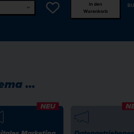
in den
BU
Warenkorb
ema ...
NEU
N
itales Marketing
Datengetriebene