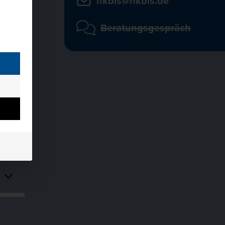
hkbis@hkbis.de
Beratungsgespräch