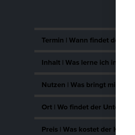
Termin | Wann findet der Kur
Inhalt | Was lerne ich in die
Nutzen | Was bringt mir dies
Ort | Wo findet der Unterricht
Preis | Was kostet der Kurs?