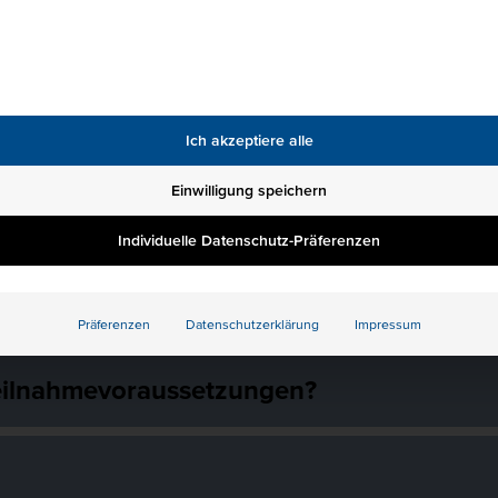
ngen?
g im Kurs enthalten?
Ich akzeptiere alle
Einwilligung speichern
zusätzlich zum Unterricht?
Individuelle Datenschutz-Präferenzen
ss erhalte ich nach dem Kurs?
Präferenzen
Datenschutzerklärung
Impressum
Teilnahmevoraussetzungen?