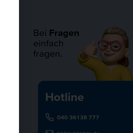
Bei
Fragen
einfach
fragen.
Hotline
040 36138 777