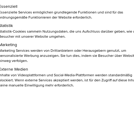
lgt eine Liste der Service-Gruppen, für die eine Einwilligung ert
Essenziell
Essenzielle Services ermöglichen grundlegende Funktionen und sind für das
ordnungsgemäße Funktionieren der Website erforderlich.
Statistik
Statistik-Cookies sammeln Nutzungsdaten, die uns Aufschluss darüber geben, wie
in den
BU
Besucher mit unserer Website umgehen.
Warenkorb
Marketing
Marketing Services werden von Drittanbietern oder Herausgebern genutzt, um
personalisierte Werbung anzuzeigen. Sie tun dies, indem sie Besucher über Websi
hinweg verfolgen.
Externe Medien
 EINEN BLICK
Inhalte von Videoplattformen und Social-Media-Plattformen werden standardmäßig
blockiert. Wenn externe Services akzeptiert werden, ist für den Zugriff auf diese Inh
keine manuelle Einwilligung mehr erforderlich.
 Kunden, mehr Erfolg
ngen so präsentieren, dass sie nicht nur gesehen, sondern auch
.
 den richtigen Geschichten Emotionen weckst, Dein Unternehmen