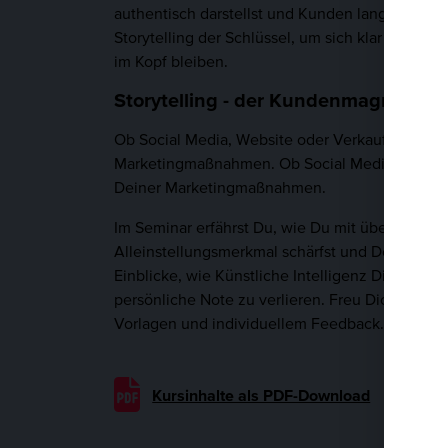
authentisch darstellst und Kunden langfristig b
Storytelling der Schlüssel, um sich klar vom 
im Kopf bleiben.
Storytelling - der Kundenmagnet für
Ob Social Media, Website oder Verkaufspräsentat
Marketingmaßnahmen. Ob Social Media, Website 
Deiner Marketingmaßnahmen.
Im Seminar erfährst Du, wie Du mit überzeugen
Alleinstellungsmerkmal schärfst und Dein A
Einblicke, wie Künstliche Intelligenz Dich dabei
persönliche Note zu verlieren. Freu Dich auf e
Vorlagen und individuellem Feedback. Damit Du 
Kursinhalte als PDF-Download