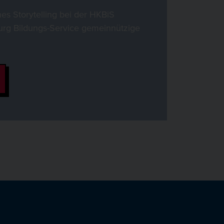
hes Storytelling bei der HKBiS
g Bildungs-Service gemeinnützige