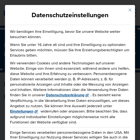
Mit die
Barrierefrei
Datenschutzeinstellungen
Wir benötigen Ihre Einwilligung, bevor Sie unsere Website weiter
besuchen können.
Ba
50€ für Dich und 50€ für einen
Wenn Sie unter 16 Jahre alt sind und Ihre Einwilligung zu optionalen
Services geben möchten, müssen Sie Ihre Erziehungsberechtigten um
Freund!
Freunde werben Freunde
Erlaubnis bitten.
Wir verwenden Cookies und andere Technologien auf unserer
Website. Einige von ihnen sind essenziell, während andere uns helfen,
diese Website und Ihre Erfahrung zu verbessern.
Personenbezogene
Daten können verarbeitet werden (z. B. IP-Adressen), z. B. für
Kurs in Planung
personalisierte Anzeigen und Inhalte oder die Messung von Anzeigen
und Inhalten.
Weitere Informationen über die Verwendung Ihrer Daten
finden Sie in unserer
Datenschutzerklärung
.
Es besteht keine
Komm doch gern später nochmal wieder!
Verpflichtung, in die Verarbeitung Ihrer Daten einzuwilligen, um dieses
Angebot zu nutzen.
Sie können Ihre Auswahl jederzeit unter
Einstellungen
widerrufen oder anpassen.
Bitte beachten Sie, dass
aufgrund individueller Einstellungen möglicherweise nicht alle
Funktionen der Website verfügbar sind.
Einige Services verarbeiten personenbezogene Daten in den USA. Mit
Ihrer Einwilligung zur Nutzung dieser Services willigen Sie auch in die