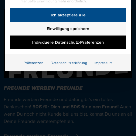
manuelle Einwilligung mehr erforderlich.
Ich akzeptiere alle
Einwilligung speichern
Individuelle Datenschutz-Präferenzen
Präferenzen
Datenschutzerklärung
Impressum
FREUNDE WERBEN FREUNDE
Freunde werben Freunde und dafür gibt’s ein tolles
Dankeschön!
50€ für Dich und 50€ für einen Freund!
Auch
wenn Du noch nicht Kunde bei uns bist, kannst Du uns an all
Deine Freunde weiterempfehlen.