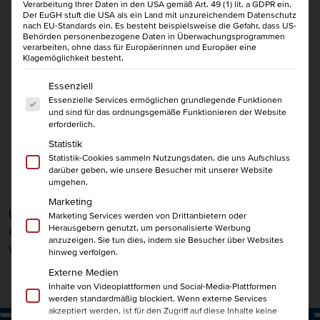
Verarbeitung Ihrer Daten in den USA gemäß Art. 49 (1) lit. a GDPR ein.
Der EuGH stuft die USA als ein Land mit unzureichendem Datenschutz
nach EU-Standards ein. Es besteht beispielsweise die Gefahr, dass US-
Behörden personenbezogene Daten in Überwachungsprogrammen
verarbeiten, ohne dass für Europäerinnen und Europäer eine
Klagemöglichkeit besteht.
Es folgt eine Liste der Service-Gruppen, für die eine Einwi
Essenziell
Essenzielle Services ermöglichen grundlegende Funktionen
und sind für das ordnungsgemäße Funktionieren der Website
erforderlich.
Statistik
Statistik-Cookies sammeln Nutzungsdaten, die uns Aufschluss
darüber geben, wie unsere Besucher mit unserer Website
umgehen.
Marketing
Unsere Planungen sind noch nicht vollständig
Marketing Services werden von Drittanbietern oder
Herausgebern genutzt, um personalisierte Werbung
abgeschlossen. Komm gern in ein paar Tagen noch einmal
anzuzeigen. Sie tun dies, indem sie Besucher über Websites
wieder oder wende Dich bei Fragen an unser Team.
hinweg verfolgen.
Externe Medien
Inhalte von Videoplattformen und Social-Media-Plattformen
werden standardmäßig blockiert. Wenn externe Services
akzeptiert werden, ist für den Zugriff auf diese Inhalte keine