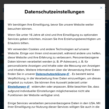
Mit die
Barrierefrei
Datenschutzeinstellungen
Wir benötigen Ihre Einwilligung, bevor Sie unsere Website weiter
besuchen können.
Ba
50€ für Dich und 50€ für einen
Wenn Sie unter 16 Jahre alt sind und Ihre Einwilligung zu optionalen
Services geben möchten, müssen Sie Ihre Erziehungsberechtigten um
Freund!
Freunde werben Freunde
Erlaubnis bitten.
Wir verwenden Cookies und andere Technologien auf unserer
Website. Einige von ihnen sind essenziell, während andere uns helfen,
diese Website und Ihre Erfahrung zu verbessern.
Personenbezogene
Daten können verarbeitet werden (z. B. IP-Adressen), z. B. für
personalisierte Anzeigen und Inhalte oder die Messung von Anzeigen
und Inhalten.
Weitere Informationen über die Verwendung Ihrer Daten
finden Sie in unserer
Datenschutzerklärung
.
Es besteht keine
Verpflichtung, in die Verarbeitung Ihrer Daten einzuwilligen, um dieses
Angebot zu nutzen.
Sie können Ihre Auswahl jederzeit unter
Einstellungen
widerrufen oder anpassen.
Bitte beachten Sie, dass
aufgrund individueller Einstellungen möglicherweise nicht alle
Funktionen der Website verfügbar sind.
 IHK-Zertifikat
Einige Services verarbeiten personenbezogene Daten in den USA. Mit
WAS­SER­STOFF WEI­TER­
Ihrer Einwilligung zur Nutzung dieser Services willigen Sie auch in die