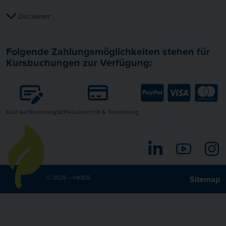
Disclaimer
Folgende Zahlungsmöglichkeiten stehen für
Kursbuchungen zur Verfügung:
Kauf auf Rechnung
SEPA-Lastschrift & Teilzahlung
LinkedIn
YouTube
I
© 2026 – HKBiS
Sitemap