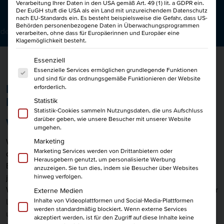
Verarbeitung Ihrer Daten in den USA gemäß Art. 49 (1) lit. a GDPR ein.
BIL­DUNG
Der EuGH stuft die USA als ein Land mit unzureichendem Datenschutz
nach EU-Standards ein. Es besteht beispielsweise die Gefahr, dass US-
Behörden personenbezogene Daten in Überwachungsprogrammen
t der Heinze Akademie
verarbeiten, ohne dass für Europäerinnen und Europäer eine
Klagemöglichkeit besteht.
Es folgt eine Liste der Service-Gruppen, für die eine Einwi
Essenziell
Essenzielle Services ermöglichen grundlegende Funktionen
und sind für das ordnungsgemäße Funktionieren der Website
Fachkraft für Wasserstofftechnik – mit
erforderlich.
IHK-Zertifikat
Statistik
Statistik-Cookies sammeln Nutzungsdaten, die uns Aufschluss
darüber geben, wie unsere Besucher mit unserer Website
Wasserstoff als Energieträger der Zukunft
umgehen.
Wasserstoff ist zweifellos die Zukunft der Energiebranche,
Marketing
Marketing Services werden von Drittanbietern oder
da es sauberer und effizienter ist als herkömmliche fossile
Herausgebern genutzt, um personalisierte Werbung
Brennstoffe. Um diesen Wechsel zu ermöglichen, wird
anzuzeigen. Sie tun dies, indem sie Besucher über Websites
jedoch eine neue Generation von Fachkräften für
hinweg verfolgen.
Wasserstofftechnik benötigt. Diese Fachkräfte müssen in der
Externe Medien
Inhalte von Videoplattformen und Social-Media-Plattformen
Lage sein, sichere Systeme für die Produktion, Verteilung
werden standardmäßig blockiert. Wenn externe Services
und Nutzung von Wasserstoff zu entwickeln und zu
akzeptiert werden, ist für den Zugriff auf diese Inhalte keine