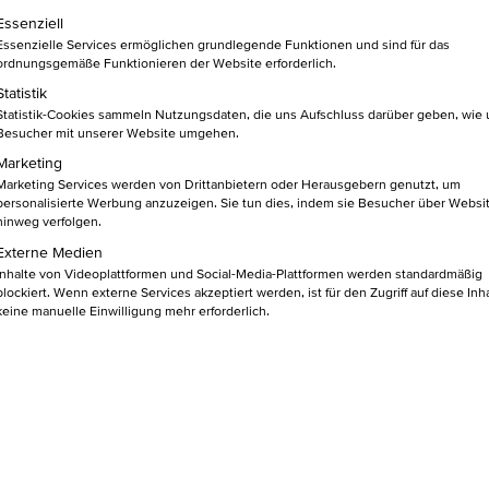
R­BEITS­
lgt eine Liste der Service-Gruppen, für die eine Einwilligung ert
Essenziell
Essenzielle Services ermöglichen grundlegende Funktionen und sind für das
ordnungsgemäße Funktionieren der Website erforderlich.
PLATZ
Statistik
Statistik-Cookies sammeln Nutzungsdaten, die uns Aufschluss darüber geben, wie
Besucher mit unserer Website umgehen.
22
, Gunnar Beuth
Marketing
Marketing Services werden von Drittanbietern oder Herausgebern genutzt, um
personalisierte Werbung anzuzeigen. Sie tun dies, indem sie Besucher über Websi
hinweg verfolgen.
Externe Medien
Inhalte von Videoplattformen und Social-Media-Plattformen werden standardmäßig
blockiert. Wenn externe Services akzeptiert werden, ist für den Zugriff auf diese Inh
n sollen sich die Mitarbeiter au
keine manuelle Einwilligung mehr erforderlich.
entrieren, damit die Stärken de
zt und eingesetzt werden könne
ager ins Spiel, der das wichtigs
 ist und den Kollegen den Rücke