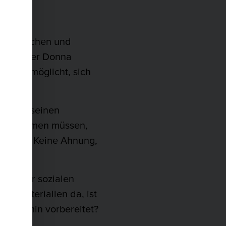
en.“
affee kochen und
ts, in der Donna
cter ermöglicht, sich
te man seinen
eter stimmen müssen,
en kann. Keine Ahnung,
 seiner sozialen
üromaterialien da, ist
n Termin vorbereitet?