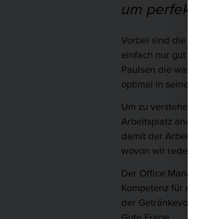
um perfekte A
Vorbei sind die Zeiten
einfach nur gut auszus
Paulsen die wahrschein
optimal in seine Fälle
Um zu verstehen, wie 
Arbeitsplatz analytisc
damit der Arbeitnehme
wovon wir reden? Bed
Der Office Manager ha
Kompetenz für einen re
der Getränkevorrat au
Gute Frage.