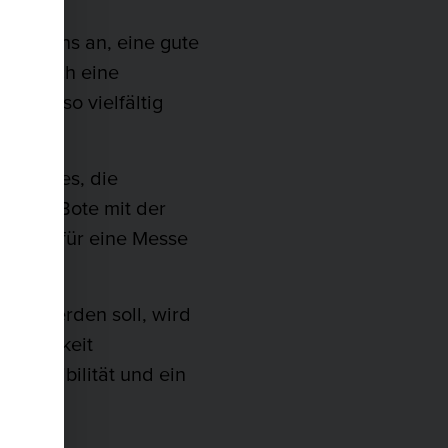
rnehmens an, eine gute
t dennoch eine
gaben so vielfältig
 gilt es, die
r DHL-Bote mit der
n Hotel für eine Messe
ant werden soll, wird
lastbarkeit
 Flexibilität und ein