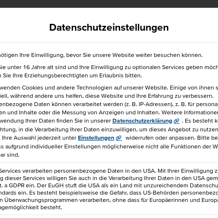
efrei
040 36138 777
hkbis@hkbis.de
Datenschutzeinstellungen
ötigen Ihre Einwilligung, bevor Sie unsere Website weiter besuchen können.
e unter 16 Jahre alt sind und Ihre Einwilligung zu optionalen Services geben möc
für einen Freund!
Sie Ihre Erziehungsberechtigten um Erlaubnis bitten.
rwenden Cookies und andere Technologien auf unserer Website. Einige von ihnen 
ell, während andere uns helfen, diese Website und Ihre Erfahrung zu verbessern.
nbezogene Daten können verarbeitet werden (z. B. IP-Adressen), z. B. für personal
en und Inhalte oder die Messung von Anzeigen und Inhalten.
Weitere Informatione
wendung Ihrer Daten finden Sie in unserer
Datenschutzerklärung
.
Es besteht 
chtung, in die Verarbeitung Ihrer Daten einzuwilligen, um dieses Angebot zu nutzen
re im Beruf
Ihre Auswahl jederzeit unter
Einstellungen
widerrufen oder anpassen.
Bitte b
ss aufgrund individueller Einstellungen möglicherweise nicht alle Funktionen der 
ar sind.
A­NA­GER
Services verarbeiten personenbezogene Daten in den USA. Mit Ihrer Einwilligung z
 dieser Services willigen Sie auch in die Verarbeitung Ihrer Daten in den USA gem
lit. a GDPR ein. Der EuGH stuft die USA als ein Land mit unzureichendem Datensch
M­LI­CHEN
ndards ein. Es besteht beispielsweise die Gefahr, dass US-Behörden personenbe
in Überwachungsprogrammen verarbeiten, ohne dass für Europäerinnen und Europ
agemöglichkeit besteht.