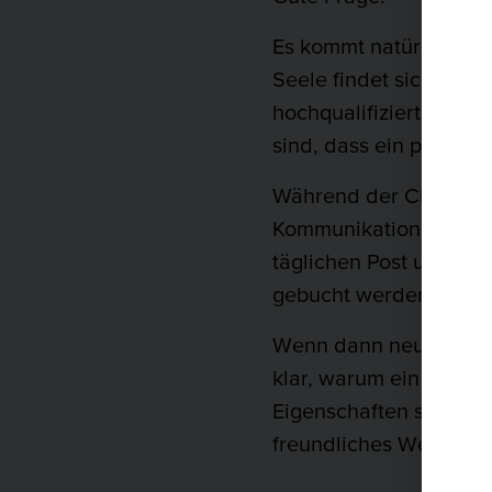
Es kommt natürlich au
Seele findet sich alle
hochqualifizierte, hoc
sind, dass ein perfekt
Während der Chef über
Kommunikation mit ext
täglichen Post und ein
gebucht werden muss.
Wenn dann neue Büromö
klar, warum ein sicher
Eigenschaften sind, di
freundliches Wesen ge