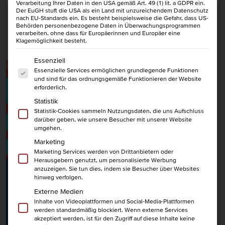
Verarbeitung Ihrer Daten in den USA gemäß Art. 49 (1) lit. a GDPR ein.
Der EuGH stuft die USA als ein Land mit unzureichendem Datenschutz
nach EU-Standards ein. Es besteht beispielsweise die Gefahr, dass US-
Behörden personenbezogene Daten in Überwachungsprogrammen
verarbeiten, ohne dass für Europäerinnen und Europäer eine
Klagemöglichkeit besteht.
DIE NEUSTEN BEITRÄGE
Es folgt eine Liste der Service-Gruppen, für die eine Einwi
Essenziell
Essenzielle Services ermöglichen grundlegende Funktionen
und sind für das ordnungsgemäße Funktionieren der Website
erforderlich.
Statistik
Statistik-Cookies sammeln Nutzungsdaten, die uns Aufschluss
darüber geben, wie unsere Besucher mit unserer Website
umgehen.
Marketing
Marketing Services werden von Drittanbietern oder
Herausgebern genutzt, um personalisierte Werbung
anzuzeigen. Sie tun dies, indem sie Besucher über Websites
Herzklopfen
//
27.06.2022
hinweg verfolgen.
Externe Medien
Die Kunst, sich selbst neu zu
Inhalte von Videoplattformen und Social-Media-Plattformen
erfinden
werden standardmäßig blockiert. Wenn externe Services
akzeptiert werden, ist für den Zugriff auf diese Inhalte keine