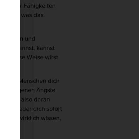
ten oder Fähigkeiten
ufinden, was das
ne Stärken und
o gut kannst, kannst
Auf diese Weise wirst
e andere Menschen dich
n ihre eigenen Ängste
Wenn du also daran
 nicht jeder dich sofort
n, die wirklich wissen,