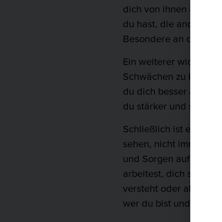
dich von ihnen abzuhe
du hast, die andere Me
Besondere an dir ist.
Ein weiterer wichtiger 
Schwächen zu kennen. 
du dich besser auf dei
du stärker und selbst
Schließlich ist es auc
sehen, nicht immer gen
und Sorgen auf andere 
arbeitest, dich selbst 
versteht oder akzeptie
wer du bist und was du 