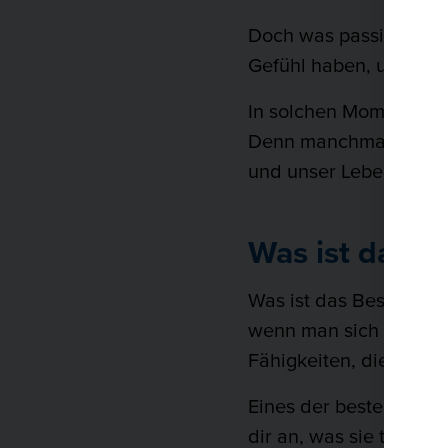
Doch was passiert, wen
Gefühl haben, unsere b
In solchen Momenten ka
Denn manchmal ist es 
und unser Leben in ein
Was ist das B
Was ist das Besondere
wenn man sich selbst 
Fähigkeiten, die dich 
Eines der besten Dinge
dir an, was sie tun un