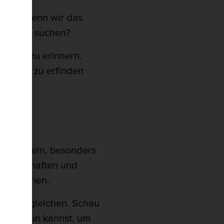
 sind? Wenn wir das
Neues zu suchen?
indens zu erinnern.
bst neu zu erfinden
worten sein, besonders
Eigenschaften und
zu benennen.
n zu vergleichen. Schau
was du tun kannst, um