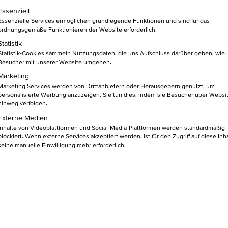
DEN
lgt eine Liste der Service-Gruppen, für die eine Einwilligung ert
Essenziell
Essenzielle Services ermöglichen grundlegende Funktionen und sind für das
ordnungsgemäße Funktionieren der Website erforderlich.
tian Hameister
Statistik
Statistik-Cookies sammeln Nutzungsdaten, die uns Aufschluss darüber geben, wie
Besucher mit unserer Website umgehen.
Marketing
Marketing Services werden von Drittanbietern oder Herausgebern genutzt, um
personalisierte Werbung anzuzeigen. Sie tun dies, indem sie Besucher über Websi
hinweg verfolgen.
h selbst neu zu erfinden:
Externe Medien
Inhalte von Videoplattformen und Social-Media-Plattformen werden standardmäßig
id Bowie auf die Welt und vor 50 Jahren sein unve
blockiert. Wenn externe Services akzeptiert werden, ist für den Zugriff auf diese Inh
keine manuelle Einwilligung mehr erforderlich.
nfluss von Bowie auf Kreativität, künstlerische Aus
ten der Individualität waren beeindruckend.
 Frage, die wir uns alle im Laufe unseres Lebens ste
en unsere Identität und Persönlichkeit und bestimm
erum sehen.