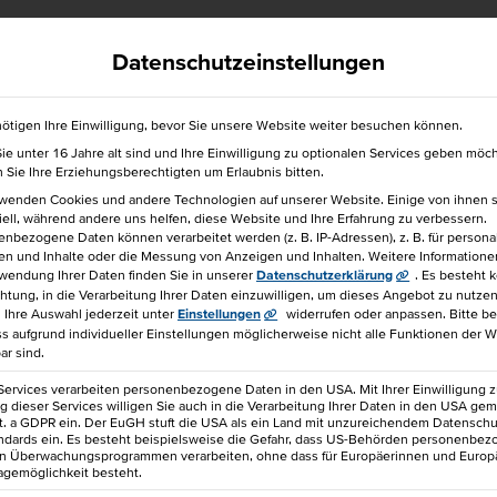
efrei
040 36138 777
hkbis@hkbis.de
Datenschutzeinstellungen
ötigen Ihre Einwilligung, bevor Sie unsere Website weiter besuchen können.
e unter 16 Jahre alt sind und Ihre Einwilligung zu optionalen Services geben möc
für einen Freund!
Sie Ihre Erziehungsberechtigten um Erlaubnis bitten.
rwenden Cookies und andere Technologien auf unserer Website. Einige von ihnen 
ell, während andere uns helfen, diese Website und Ihre Erfahrung zu verbessern.
nbezogene Daten können verarbeitet werden (z. B. IP-Adressen), z. B. für personal
en und Inhalte oder die Messung von Anzeigen und Inhalten.
Weitere Informatione
wendung Ihrer Daten finden Sie in unserer
Datenschutzerklärung
.
Es besteht 
chtung, in die Verarbeitung Ihrer Daten einzuwilligen, um dieses Angebot zu nutzen
zklopfen
Ihre Auswahl jederzeit unter
Einstellungen
widerrufen oder anpassen.
Bitte b
ss aufgrund individueller Einstellungen möglicherweise nicht alle Funktionen der 
NST, SICH
ar sind.
Services verarbeiten personenbezogene Daten in den USA. Mit Ihrer Einwilligung z
 dieser Services willigen Sie auch in die Verarbeitung Ihrer Daten in den USA gem
U ER­FIN­
lit. a GDPR ein. Der EuGH stuft die USA als ein Land mit unzureichendem Datensch
ndards ein. Es besteht beispielsweise die Gefahr, dass US-Behörden personenbe
in Überwachungsprogrammen verarbeiten, ohne dass für Europäerinnen und Europ
agemöglichkeit besteht.